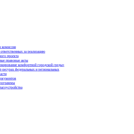
 комиссии
 ответственных за реализацию
ного проекта
ые правовые акты
ирование комфортной городской среды»
ет-ресурах федеральных и региональных
ласти
окументов
программы
лагоустройства