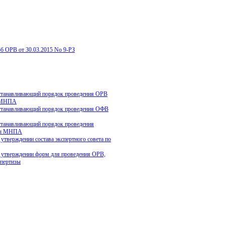
об ОРВ от 30.03.2015 No 9-РЗ
танавливающий порядок проведения ОРВ
 МНПА
танавливающий порядок проведения ОФВ
танавливающий порядок проведения
зы МНПА
тверждении состава экспертного совета по
тверждении форм для проведения ОРВ,
пертизы