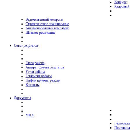
Конкурс
Кадровый 
Ведомственный контроль
Стратегическое планирование
Антимонопольный комплаенс
Штатное расписание
Совет депутатов
Глава района
Аппарат Совета депутатов
Устав района
Регламент работы
График приема граждан
Контакты
Документы
МПА
Распоряже
Постановл