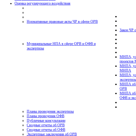
Оценка регулирующего воздействия
Нормативные правовые акты ЧР в сфере ОРВ
Закон ЧР 
Муниципальные НПА в сфере ОРВ и ОФВ и
экспертизы
МНПА, ус
проектов
МНПА, ус
МНПА
МНПА, ус
эксперти
МНПА об у
ОРВ
МНПА об у
ОФВ и экс
Планы проведения экспертизы
Планы проведения ОФВ
Публичные консультации
Сводные отчеты об ОРВ
Сводные отчеты об ОФВ
Экспертные заключения об ОРВ