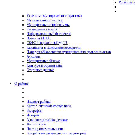
Решения р
Успешные муниципальные практики
Муниципальные услуги
Муниципальные программы
Размещение заказов
Информационный бюллетень
Проекты МПА
СКФО и верховный суд ЧР
Кандидаты в присяжные заседатели
Порядок обжалования муниципальных правовых актов
Аукцион
Муниципальный заказ
Культура и образование
Открытые данные
О районе
Паспорт района
Карта Чеченской Республики
География
История
Административное деление
Фотогалерея
Достопримечательности
Генеральная схема очистки территорий