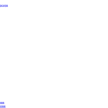
резерв
ния
ения