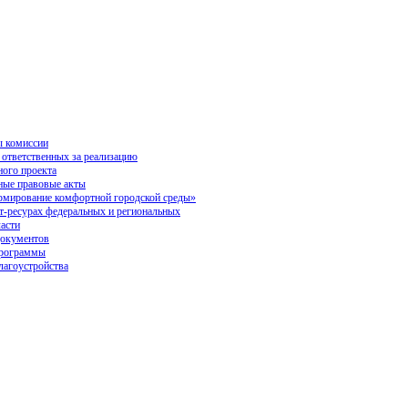
 комиссии
 ответственных за реализацию
ного проекта
ые правовые акты
ирование комфортной городской среды»
ет-ресурах федеральных и региональных
ласти
окументов
программы
лагоустройства