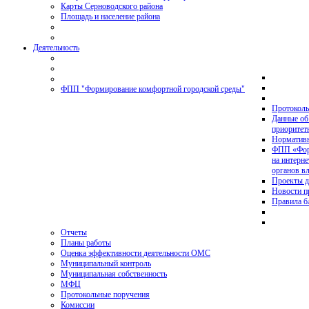
Карты Серноводского района
Площадь и население района
Деятельность
ФПП "Формирование комфортной городской среды"
Протоколы
Данные об
приоритет
Нормативн
ФПП «Форм
на интерн
органов в
Проекты д
Новости 
Правила б
Отчеты
Планы работы
Оценка эффективности деятельности ОМС
Муниципальный контроль
Муниципальная собственность
МФЦ
Протокольные поручения
Комиссии