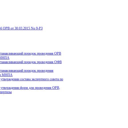
об ОРВ от 30.03.2015 No 9-РЗ
танавливающий порядок проведения ОРВ
 МНПА
танавливающий порядок проведения ОФВ
танавливающий порядок проведения
зы МНПА
тверждении состава экспертного совета по
тверждении форм для проведения ОРВ,
пертизы