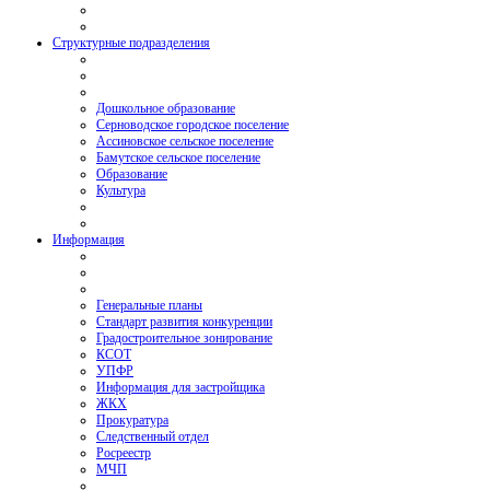
Структурные подразделения
Дошкольное образование
Серноводское городское поселение
Ассиновское сельское поселение
Бамутское сельское поселение
Образование
Культура
Информация
Генеральные планы
Стандарт развития конкуренции
Градостроительное зонирование
КСОТ
УПФР
Информация для застройщика
ЖКХ
Прокуратура
Следственный отдел
Росреестр
МЧП