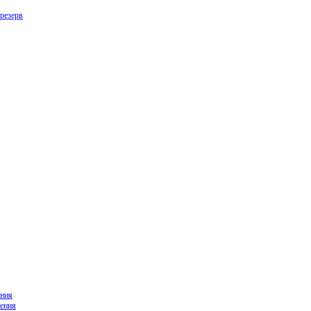
резерв
ния
ения