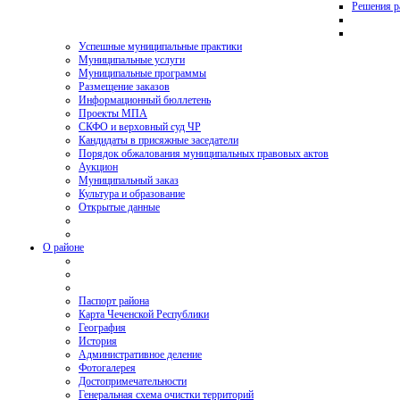
Решения р
Успешные муниципальные практики
Муниципальные услуги
Муниципальные программы
Размещение заказов
Информационный бюллетень
Проекты МПА
СКФО и верховный суд ЧР
Кандидаты в присяжные заседатели
Порядок обжалования муниципальных правовых актов
Аукцион
Муниципальный заказ
Культура и образование
Открытые данные
О районе
Паспорт района
Карта Чеченской Республики
География
История
Административное деление
Фотогалерея
Достопримечательности
Генеральная схема очистки территорий