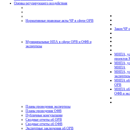
Оценка регулирующего воздействия
Нормативные правовые акты ЧР в сфере ОРВ
Закон ЧР 
Муниципальные НПА в сфере ОРВ и ОФВ и
экспертизы
МНПА, ус
проектов
МНПА, ус
МНПА
МНПА, ус
эксперти
МНПА об у
ОРВ
МНПА об у
ОФВ и экс
Планы проведения экспертизы
Планы проведения ОФВ
Публичные консультации
Сводные отчеты об ОРВ
Сводные отчеты об ОФВ
Экспертные заключения об ОРВ