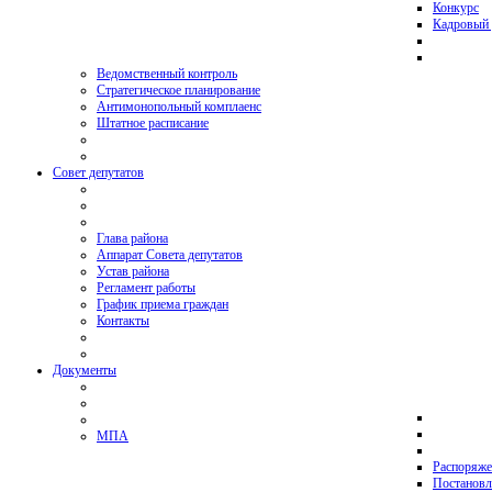
Конкурс
Кадровый 
Ведомственный контроль
Стратегическое планирование
Антимонопольный комплаенс
Штатное расписание
Совет депутатов
Глава района
Аппарат Совета депутатов
Устав района
Регламент работы
График приема граждан
Контакты
Документы
МПА
Распоряже
Постановл