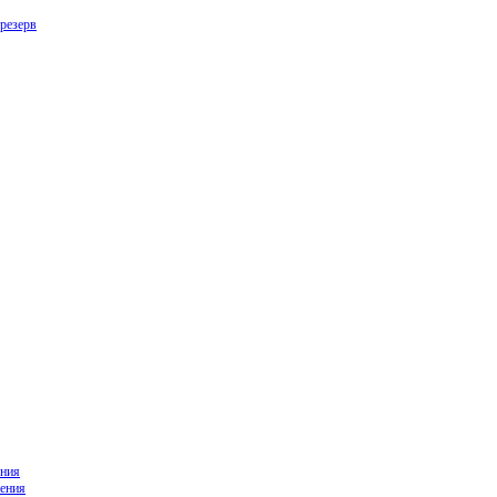
резерв
ния
ения