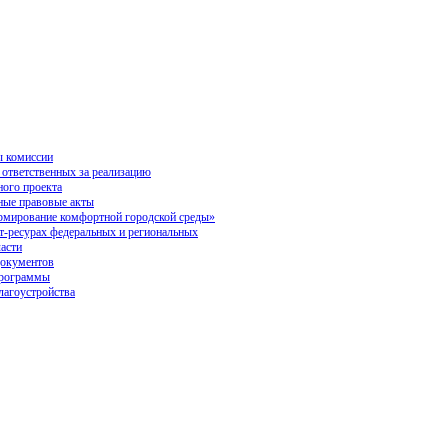
 комиссии
 ответственных за реализацию
ного проекта
ые правовые акты
ирование комфортной городской среды»
ет-ресурах федеральных и региональных
ласти
окументов
программы
лагоустройства