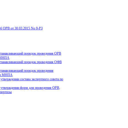
об ОРВ от 30.03.2015 No 9-РЗ
танавливающий порядок проведения ОРВ
 МНПА
танавливающий порядок проведения ОФВ
танавливающий порядок проведения
зы МНПА
тверждении состава экспертного совета по
тверждении форм для проведения ОРВ,
пертизы