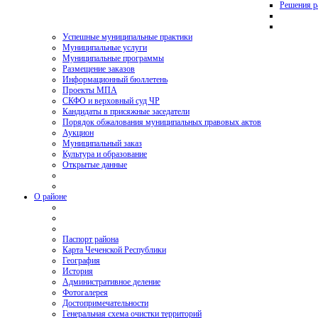
Решения р
Успешные муниципальные практики
Муниципальные услуги
Муниципальные программы
Размещение заказов
Информационный бюллетень
Проекты МПА
СКФО и верховный суд ЧР
Кандидаты в присяжные заседатели
Порядок обжалования муниципальных правовых актов
Аукцион
Муниципальный заказ
Культура и образование
Открытые данные
О районе
Паспорт района
Карта Чеченской Республики
География
История
Административное деление
Фотогалерея
Достопримечательности
Генеральная схема очистки территорий