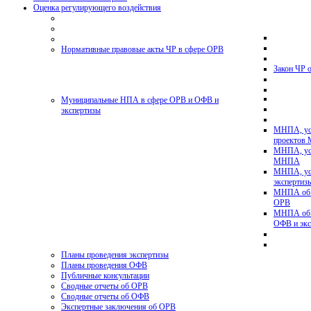
Оценка регулирующего воздействия
Нормативные правовые акты ЧР в сфере ОРВ
Закон ЧР 
Муниципальные НПА в сфере ОРВ и ОФВ и
экспертизы
МНПА, ус
проектов
МНПА, ус
МНПА
МНПА, ус
эксперти
МНПА об у
ОРВ
МНПА об у
ОФВ и экс
Планы проведения экспертизы
Планы проведения ОФВ
Публичные консультации
Сводные отчеты об ОРВ
Сводные отчеты об ОФВ
Экспертные заключения об ОРВ