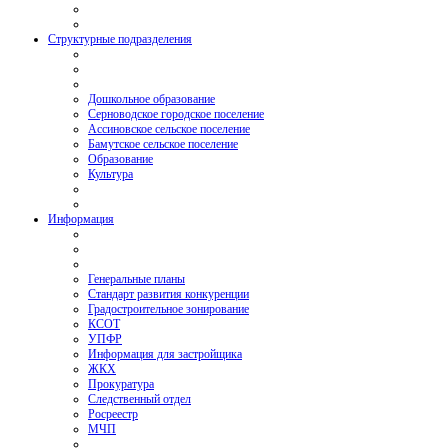
Структурные подразделения
Дошкольное образование
Серноводское городское поселение
Ассиновское сельское поселение
Бамутское сельское поселение
Образование
Культура
Информация
Генеральные планы
Стандарт развития конкуренции
Градостроительное зонирование
КСОТ
УПФР
Информация для застройщика
ЖКХ
Прокуратура
Следственный отдел
Росреестр
МЧП