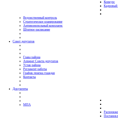
Конкурс
Кадровый 
Ведомственный контроль
Стратегическое планирование
Антимонопольный комплаенс
Штатное расписание
Совет депутатов
Глава района
Аппарат Совета депутатов
Устав района
Регламент работы
График приема граждан
Контакты
Документы
МПА
Распоряже
Постановл