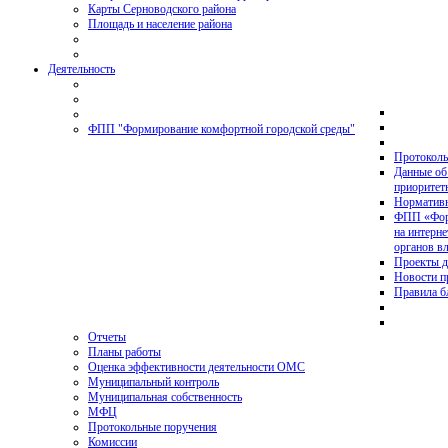
Карты Серноводского района
Площадь и население района
Деятельность
ФПП "Формирование комфортной городской среды"
Протоколы
Данные об
приоритет
Нормативн
ФПП «Форм
на интерн
органов в
Проекты д
Новости 
Правила б
Отчеты
Планы работы
Оценка эффективности деятельности ОМС
Муниципальный контроль
Муниципальная собственность
МФЦ
Протокольные поручения
Комиссии