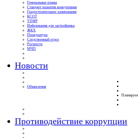
Генеральные планы
Стандарт развития конкуренции
Градостроительное зонирование
КСОТ
УПФР
Информация для застройщика
ЖКХ
Прокуратура
Следственный отдел
Росреестр
МЧП
Новости
Объявления
Планируе
Противодействие коррупции