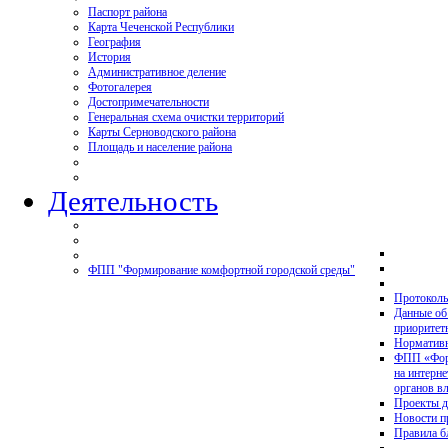
Паспорт района
Карта Чеченской Республики
География
История
Административное деление
Фотогалерея
Достопримечательности
Генеральная схема очистки территорий
Карты Серноводского района
Площадь и население района
Деятельность
ФПП "Формирование комфортной городской среды"
Протоколы
Данные об
приоритет
Нормативн
ФПП «Форм
на интерн
органов в
Проекты д
Новости 
Правила б