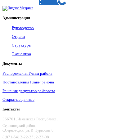
Администрация
Руководство
Отделы
Структура
Экономика
Документы
Распоряжения Главы района
Постановления Главы района
Решения депутатов райсовета
Открытые данные
Контакты
366701, Чеченская Республика,
Серноводский район,
с.Серноводск, ул. И. Зурабова, 6
8(871-54) 2-22-25; 2-23-08