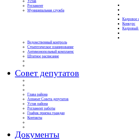
Устав
Регламент
Муниципальная служба
Кадровое 
Конкурс
Кадровый 
Ведомственный контроль
Стратегическое планирование
Антимонопольный комплаенс
Штатное расписание
Совет депутатов
Глава района
Аппарат Совета депутатов
Устав района
Регламент работы
График приема граждан
Контакты
Документы