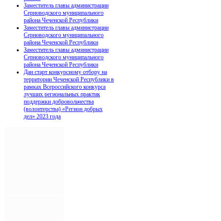
Заместитель главы администрации
Серноводского муниципального
района Чеченской Республики
Заместитель главы администрации
Серноводского муниципального
района Чеченской Республики
Заместитель главы администрации
Серноводского муниципального
района Чеченской Республики
Дан старт конкурсному отбору на
территории Чеченской Республики в
рамках Всероссийского конкурса
лучших региональных практик
поддержки добровольчества
(волонтерства) «Регион добрых
дел» 2023 года