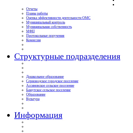
Отчеты
Планы работы
Оценка эффективности деятельности ОМС
Муниципальный контроль
Муниципальная собственность
МФЦ
Протокольные поручения
Комиссии
Структурные подразделения
Дошкольное образование
Серноводское городское поселение
Ассиновское сельское поселение
Бамутское сельское поселение
Образование
Культура
Информация