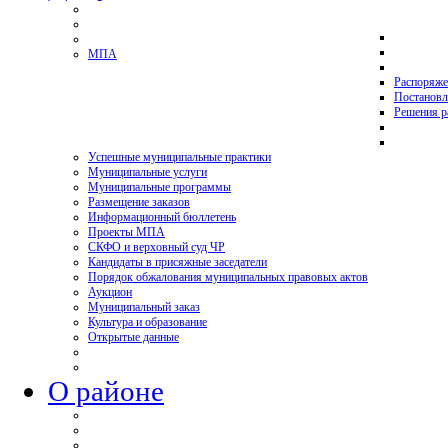
МПА
Распоряже
Постановл
Решения р
Успешные муниципальные практики
Муниципальные услуги
Муниципальные программы
Размещение заказов
Информационный бюллетень
Проекты МПА
СКФО и верховный суд ЧР
Кандидаты в присяжные заседатели
Порядок обжалования муниципальных правовых актов
Аукцион
Муниципальный заказ
Культура и образование
Открытые данные
О районе