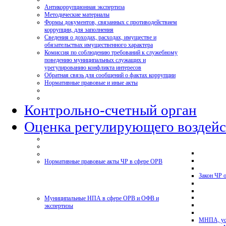
Антикоррупционная экспертиза
Методические материалы
Формы документов, связанных с противодействием
коррупции, для заполнения
Сведения о доходах, расходах, имуществе и
обязательствах имущественного характера
Комиссия по соблюдению требований к служебному
поведению муниципальных служащих и
урегулированию конфликта интересов
Обратная связь для сообщений о фактах коррупции
Нормативные правовые и иные акты
Контрольно-счетный орган
Оценка регулирующего воздейс
Нормативные правовые акты ЧР в сфере ОРВ
Закон ЧР 
Муниципальные НПА в сфере ОРВ и ОФВ и
экспертизы
МНПА, ус