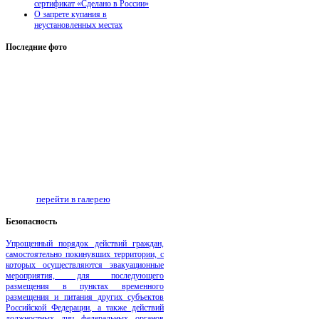
сертификат «Сделано в России»
О запрете купания в
неустановленных местах
Последние
фото
перейти в галерею
Безопаcность
Упрощенный порядок действий граждан,
самостоятельно покинувших территории, с
которых осуществляются эвакуационные
мероприятия, для последующего
размещения в пунктах временного
размещения и питания других субъектов
Российской Федерации, а также действий
должностных лиц федеральных органов