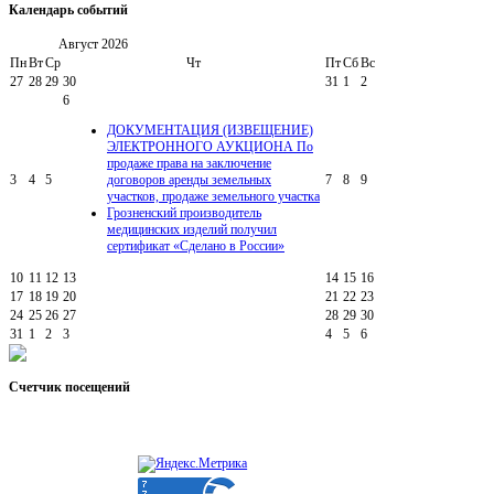
Календарь
событий
Август
2026
Пн
Вт
Ср
Чт
Пт
Сб
Вс
27
28
29
30
31
1
2
6
ДОКУМЕНТАЦИЯ (ИЗВЕЩЕНИЕ)
ЭЛЕКТРОННОГО АУКЦИОНА По
продаже права на заключение
3
4
5
договоров аренды земельных
7
8
9
участков, продаже земельного участка
Грозненский производитель
медицинских изделий получил
сертификат «Сделано в России»
10
11
12
13
14
15
16
17
18
19
20
21
22
23
24
25
26
27
28
29
30
31
1
2
3
4
5
6
Счетчик
посещений