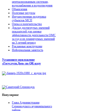
централизованным системам,
водоснабжения и водоотведения
Объявления
Полезные ресурсы
Имущественная поддержка
субъектов МСП
Опека и попечительство
Доклад достигнутых значений
показателей для оценки
эффективности деятельности ОМС
за год и их планируемых значений
на 3-летний период
Рекламные конструкции
Неформальная занятость
Установите приложение
«Госуслуги.Дом» по QR-коду
Популярное
Глава Администрации
Серноводского муниципального
района