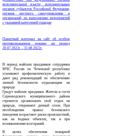
исполнительной власти, исполнительных
органов субъектов Российской Федерации,
органов местного самоуправления и
организаций, по выполнению мероприятий
с указанной категорией граждан
Памятный материал на сайт об особом
противопожарном режиме на период
20.07.2022г. - 31.08.2022г.
В период майских праздников сотрудники
МЧС России по Чеченской республике
усиливают профилактическую работу и
дают ряд рекомендаций по обеспечению
личной безопасности отдыхающим на
природе.
Грядут майские праздники. Жители и гости
Серноводского муниципального района
стремятся организовать свой отдых на
природе, открывают дачный сезон. При
несоблюдении правил безопасного
поведения возрастают риски происшествий,
как на водных объектах, так и при
возникновении возгораний.
В целях обеспечения пожарной