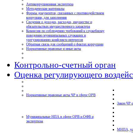
Антикоррупционная экспертиза
Методические материалы
Формы документов, связанных с противодействием
коррупции, для заполнения
Сведения о доходах, расходах, имуществе и
обязательствах имущественного характера
Комиссия по соблюдению требований к служебному
поведению муниципальных служащих и
урегулированию конфликта интересов
Обратная связь для сообщений о фактах коррупции
Нормативные правовые и иные акты
Контрольно-счетный орган
Оценка регулирующего воздейс
Нормативные правовые акты ЧР в сфере ОРВ
Закон ЧР 
Муниципальные НПА в сфере ОРВ и ОФВ и
экспертизы
МНПА, ус