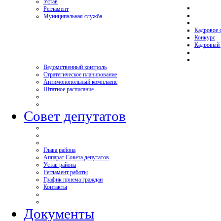
Устав
Регламент
Муниципальная служба
Кадровое 
Конкурс
Кадровый 
Ведомственный контроль
Стратегическое планирование
Антимонопольный комплаенс
Штатное расписание
Совет депутатов
Глава района
Аппарат Совета депутатов
Устав района
Регламент работы
График приема граждан
Контакты
Документы