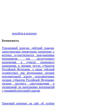
перейти в галерею
Безопаcность
Упрощенный порядок действий граждан,
самостоятельно покинувших территории, с
которых осуществляются эвакуационные
мероприятия, для последующего
размещения в пунктах временного
размещения и питания других субъектов
Российской Федерации, а также действий
должностных лиц федеральных органов
исполнительной власти, исполнительных
органов субъектов Российской Федерации,
органов местного самоуправления и
организаций, по выполнению мероприятий
с указанной категорией граждан
Памятный материал на сайт об особом