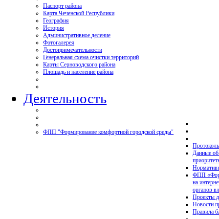
Паспорт района
Карта Чеченской Республики
География
История
Административное деление
Фотогалерея
Достопримечательности
Генеральная схема очистки территорий
Карты Серноводского района
Площадь и население района
Деятельность
ФПП "Формирование комфортной городской среды"
Протоколы
Данные об
приоритет
Нормативн
ФПП «Форм
на интерн
органов в
Проекты д
Новости 
Правила б