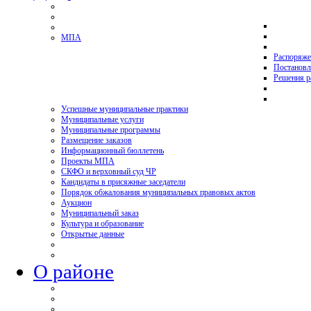
МПА
Распоряже
Постановл
Решения р
Успешные муниципальные практики
Муниципальные услуги
Муниципальные программы
Размещение заказов
Информационный бюллетень
Проекты МПА
СКФО и верховный суд ЧР
Кандидаты в присяжные заседатели
Порядок обжалования муниципальных правовых актов
Аукцион
Муниципальный заказ
Культура и образование
Открытые данные
О районе