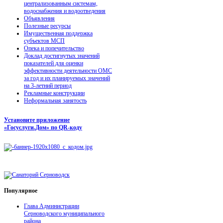
централизованным системам,
водоснабжения и водоотведения
Объявления
Полезные ресурсы
Имущественная поддержка
субъектов МСП
Опека и попечительство
Доклад достигнутых значений
показателей для оценки
эффективности деятельности ОМС
за год и их планируемых значений
на 3-летний период
Рекламные конструкции
Неформальная занятость
Установите приложение
«Госуслуги.Дом» по QR-коду
Популярное
Глава Администрации
Серноводского муниципального
района