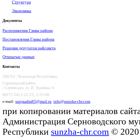
Структура
Экономика
Документы
Распоряжения Главы района
Постановления Главы района
Решения депутатов райсовета
Открытые данные
Контакты
366701, Чеченская Республика,
Серноводский район,
с.Серноводск, ул. И. Зурабова, 6
8(871-54) 2-22-25; 2-23-08
e-mail:
sunjaadm85@mail.ru
,
info@sunzha-chr.com
при копировании материалов сайта
Администрация Серноводского му
Республики
sunzha-chr.com
© 2020