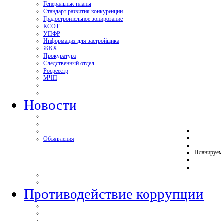
Генеральные планы
Стандарт развития конкуренции
Градостроительное зонирование
КСОТ
УПФР
Информация для застройщика
ЖКХ
Прокуратура
Следственный отдел
Росреестр
МЧП
Новости
Объявления
Планируе
Противодействие коррупции