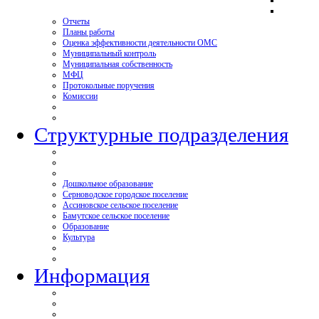
Отчеты
Планы работы
Оценка эффективности деятельности ОМС
Муниципальный контроль
Муниципальная собственность
МФЦ
Протокольные поручения
Комиссии
Структурные подразделения
Дошкольное образование
Серноводское городское поселение
Ассиновское сельское поселение
Бамутское сельское поселение
Образование
Культура
Информация