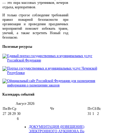
— это пора массовых утренников, вечеров
отдыха, корпоративов.
И только строгое соблюдение требований
правил пожарной безопасности при
организации и проведении праздничных
мероприятий поможет избежать травм,
увечий, а также встретить Новый год
безопасно.
Полезные
ресурсы
Календарь
событий
Август
2026
Пн
Вт
Ср
Чт
Пт
Сб
Вс
27
28
29
30
31
1
2
6
ДОКУМЕНТАЦИЯ (ИЗВЕЩЕНИЕ)
ЭЛЕКТРОННОГО АУКЦИОНА По