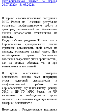
противопожарном режиме на период
20.07.2022г. - 31.08.2022г.
В период майских праздников сотрудники
МЧС России по Чеченской республике
усиливают профилактическую работу и
дают ряд рекомендаций по обеспечению
личной безопасности отдыхающим на
природе.
Грядут майские праздники. Жители и гости
Серноводского муниципального района
стремятся организовать свой отдых на
природе, открывают дачный сезон. При
несоблюдении правил безопасного
поведения возрастают риски происшествий,
как на водных объектах, так и при
возникновении возгораний.
В целях обеспечения пожарной
безопасности жилого дома (квартиры)
отдел надзорной деятельности и
профилактической работы по
Серноводскому муниципальному району
УНД и ПР ГУ МЧС России по ЧР
напоминает о необходимости строго
соблюдать и выполнять следующие правила
пожарной безопасности:
Новогодние и Рождественские праздники