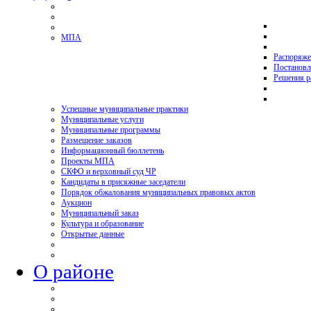
МПА
Распоряже
Постановл
Решения р
Успешные муниципальные практики
Муниципальные услуги
Муниципальные программы
Размещение заказов
Информационный бюллетень
Проекты МПА
СКФО и верховный суд ЧР
Кандидаты в присяжные заседатели
Порядок обжалования муниципальных правовых актов
Аукцион
Муниципальный заказ
Культура и образование
Открытые данные
О районе