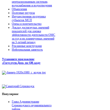
централизованным системам,
водоснабжения и водоотведения
Объявления
Полезные ресурсы
Имущественная поддержка
субъектов МСП
Опека и попечительство
Доклад достигнутых значений
показателей для оценки
эффективности деятельности ОМС
за год и их планируемых значений
на 3-летний период
Рекламные конструкции
Неформальная занятость
Установите приложение
«Госуслуги.Дом» по QR-коду
Популярное
Глава Администрации
Серноводского муниципального
района