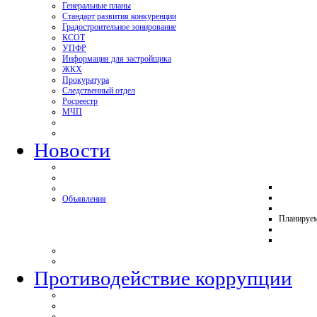
Генеральные планы
Стандарт развития конкуренции
Градостроительное зонирование
КСОТ
УПФР
Информация для застройщика
ЖКХ
Прокуратура
Следственный отдел
Росреестр
МЧП
Новости
Объявления
Планируе
Противодействие коррупции