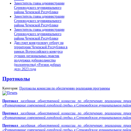
Заместитель главы администрации
Серноводского муниципального
района Чеченской Республики
Заместитель главы администрации
Серноводского муниципального
района Чеченской Республики
Заместитель главы администрации
Серноводского муниципального
района Чеченской Республики
Дан старт конкурсному отбору на
территории Чеченской Республики в
рамках Всероссийского конкурса
лучших региональных практик
поддержки добровольчества
(волонтерства) «Регион добрых
дел» 2023 года
Протоколы
Категория:
Протоколы комиссии по обеспечению реализации программы
Протокол
заседания общественной комиссии по обеспечению реализации при
«Формирование современной городской среды» в Серноводском муниципальном райо
Протокол
заседания общественной комиссии по обеспечению реализации при
«Формирование современной городской среды» в Серноводском муниципальном райо
Протокол
заседания общественной комиссии по обеспечению реализации при
«Формирование современной городской среды» в Серноводском муниципальном райо