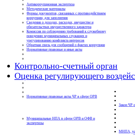
Антикоррупционная экспертиза
Методические материалы
Формы документов, связанных с противодействием
коррупции, для заполнения
Сведения о доходах, расходах, имуществе и
обязательствах имущественного характера
Комиссия по соблюдению требований к служебному
поведению муниципальных служащих и
урегулированию конфликта интересов
Обратная связь для сообщений о фактах коррупции
Нормативные правовые и иные акты
Контрольно-счетный орган
Оценка регулирующего воздейс
Нормативные правовые акты ЧР в сфере ОРВ
Закон ЧР 
Муниципальные НПА в сфере ОРВ и ОФВ и
экспертизы
МНПА, ус