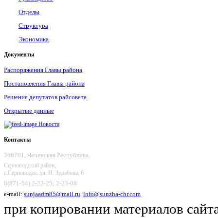
Отделы
Структура
Экономика
Документы
Распоряжения Главы района
Постановления Главы района
Решения депутатов райсовета
Открытые данные
Новости
Контакты
366701, Чеченская Республика,
Серноводский район,
с.Серноводск, ул. И. Зурабова, 6
8(871-54) 2-22-25; 2-23-08
e-mail:
sunjaadm85@mail.ru
,
info@sunzha-chr.com
при копировании материалов сайта