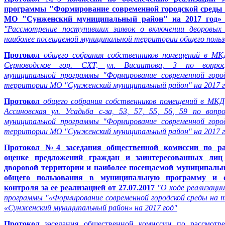
программы "Формирование современной городской среды 
МО "Сунженский муниципальный район" на 2017 год» от
"Рассмотрение поступивших заявок о включении дворовы
наиболее посещаемой муниципальной территории общего польз
Протокол
общего собрания собственников помещений в МКД
Серноводское гор. СХТ, ул. Висаитова, 3 по вопро
муниципальной программы "Формирование современной горо
территории МО "Сунженский муниципальный район" на 2017 г
Протокол
общего собрания собственников помещений в МКД 
Ассиновская ул. Усадьба с-за, 53, 57, 55, 56, 59 по вопр
муниципальной программы "Формирование современной горо
территории МО "Сунженский муниципальный район" на 2017 г
Протокол №4 заседания общественной комиссии по р
оценке предложений граждан и заинтересованных ли
дворовой территории и наиболее посещаемой муниципаль
общего пользования в муниципальную программу и о
контроля за ее реализацией от 27.07.2017
"О ходе реализации
программы "«Формирование современной городской среды на
«Сунженский муниципальный район» на 2017 год"
Протокол
заседания общественной комиссии по рассмотр