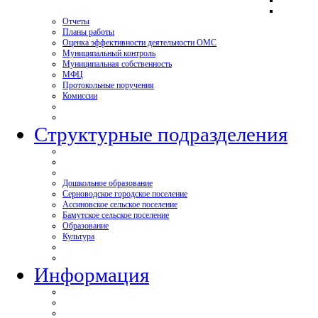
Отчеты
Планы работы
Оценка эффективности деятельности ОМС
Муниципальный контроль
Муниципальная собственность
МФЦ
Протокольные поручения
Комиссии
Структурные подразделения
Дошкольное образование
Серноводское городское поселение
Ассиновское сельское поселение
Бамутское сельское поселение
Образование
Культура
Информация