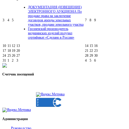
ДОКУМЕНТАЦИЯ (ИЗВЕЩЕНИЕ)
ЭЛЕКТРОННОГО АУКЦИОНА По
продаже права на заключение
3
4
5
договоров аренды земельных
7
8
9
участков, продаже земельного участка
Грозненский производитель
медицинских изделий получил
сертификат «Сделано в России»
10
11
12
13
14
15
16
17
18
19
20
21
22
23
24
25
26
27
28
29
30
31
1
2
3
4
5
6
Счетчик
посещений
Администрация
Руководство