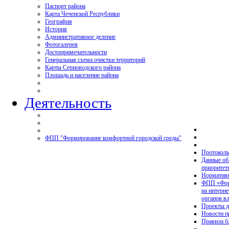
Паспорт района
Карта Чеченской Республики
География
История
Административное деление
Фотогалерея
Достопримечательности
Генеральная схема очистки территорий
Карты Серноводского района
Площадь и население района
Деятельность
ФПП "Формирование комфортной городской среды"
Протоколы
Данные об
приоритет
Нормативн
ФПП «Форм
на интерн
органов в
Проекты д
Новости 
Правила б