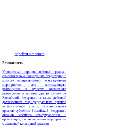
перейти в галерею
Безопаcность
Упрощенный порядок действий граждан,
самостоятельно покинувших территории, с
которых осуществляются эвакуационные
мероприятия, для последующего
размещения в пунктах временного
размещения и питания других субъектов
Российской Федерации, а также действий
должностных лиц федеральных органов
исполнительной власти, исполнительных
органов субъектов Российской Федерации,
органов местного самоуправления и
организаций, по выполнению мероприятий
с указанной категорией граждан