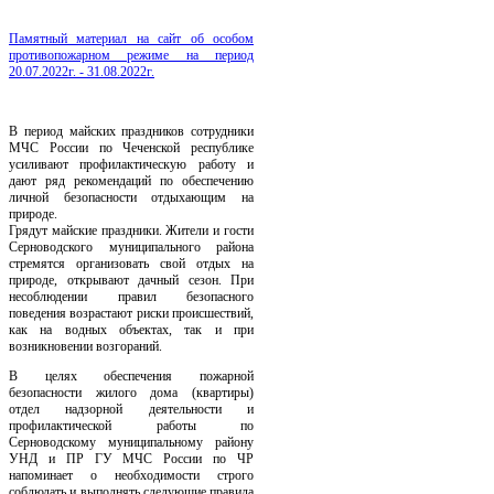
Памятный материал на сайт об особом
противопожарном режиме на период
20.07.2022г. - 31.08.2022г.
В период майских праздников сотрудники
МЧС России по Чеченской республике
усиливают профилактическую работу и
дают ряд рекомендаций по обеспечению
личной безопасности отдыхающим на
природе.
Грядут майские праздники. Жители и гости
Серноводского муниципального района
стремятся организовать свой отдых на
природе, открывают дачный сезон. При
несоблюдении правил безопасного
поведения возрастают риски происшествий,
как на водных объектах, так и при
возникновении возгораний.
В целях обеспечения пожарной
безопасности жилого дома (квартиры)
отдел надзорной деятельности и
профилактической работы по
Серноводскому муниципальному району
УНД и ПР ГУ МЧС России по ЧР
напоминает о необходимости строго
соблюдать и выполнять следующие правила