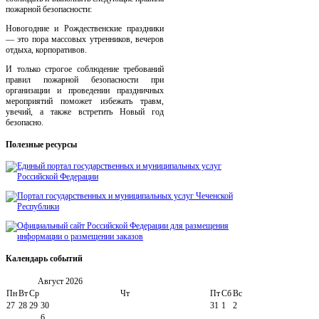
пожарной безопасности:
Новогодние и Рождественские праздники
— это пора массовых утренников, вечеров
отдыха, корпоративов.
И только строгое соблюдение требований
правил пожарной безопасности при
организации и проведении праздничных
мероприятий поможет избежать травм,
увечий, а также встретить Новый год
безопасно.
Полезные
ресурсы
Календарь
событий
Август
2026
Пн
Вт
Ср
Чт
Пт
Сб
Вс
27
28
29
30
31
1
2
6