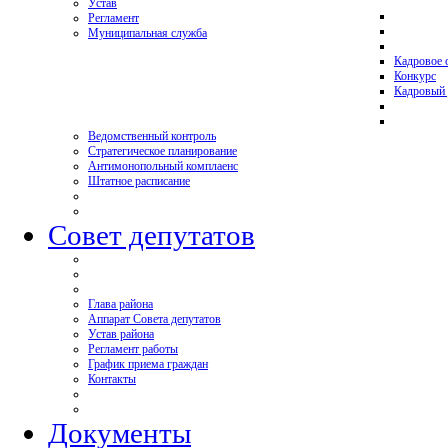
Устав
Регламент
Муниципальная служба
Кадровое 
Конкурс
Кадровый 
Ведомственный контроль
Стратегическое планирование
Антимонопольный комплаенс
Штатное расписание
Совет депутатов
Глава района
Аппарат Совета депутатов
Устав района
Регламент работы
График приема граждан
Контакты
Документы