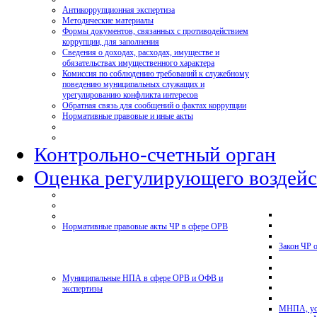
Антикоррупционная экспертиза
Методические материалы
Формы документов, связанных с противодействием
коррупции, для заполнения
Сведения о доходах, расходах, имуществе и
обязательствах имущественного характера
Комиссия по соблюдению требований к служебному
поведению муниципальных служащих и
урегулированию конфликта интересов
Обратная связь для сообщений о фактах коррупции
Нормативные правовые и иные акты
Контрольно-счетный орган
Оценка регулирующего воздейс
Нормативные правовые акты ЧР в сфере ОРВ
Закон ЧР 
Муниципальные НПА в сфере ОРВ и ОФВ и
экспертизы
МНПА, ус