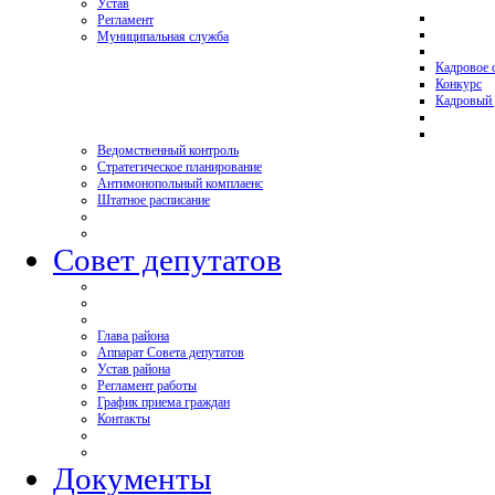
Устав
Регламент
Муниципальная служба
Кадровое 
Конкурс
Кадровый 
Ведомственный контроль
Стратегическое планирование
Антимонопольный комплаенс
Штатное расписание
Совет депутатов
Глава района
Аппарат Совета депутатов
Устав района
Регламент работы
График приема граждан
Контакты
Документы