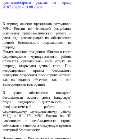
противопожарном режиме на период
20.07.2022г. - 31.08.2022г.
В период майских праздников сотрудники
МЧС России по Чеченской республике
усиливают профилактическую работу и
дают ряд рекомендаций по обеспечению
личной безопасности отдыхающим на
природе.
Грядут майские праздники. Жители и гости
Серноводского муниципального района
стремятся организовать свой отдых на
природе, открывают дачный сезон. При
несоблюдении правил безопасного
поведения возрастают риски происшествий,
как на водных объектах, так и при
возникновении возгораний.
В целях обеспечения пожарной
безопасности жилого дома (квартиры)
отдел надзорной деятельности и
профилактической работы по
Серноводскому муниципальному району
УНД и ПР ГУ МЧС России по ЧР
напоминает о необходимости строго
соблюдать и выполнять следующие правила
пожарной безопасности:
Новогодние и Рождественские праздники