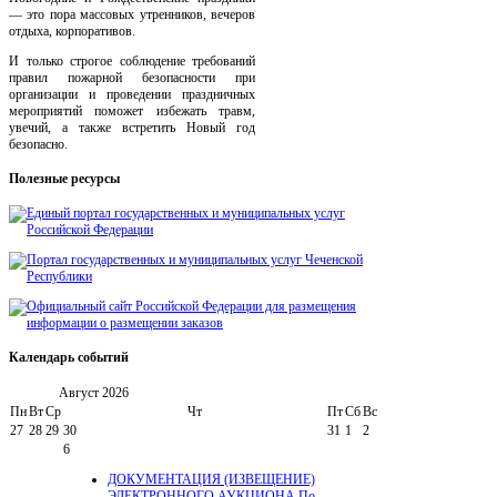
— это пора массовых утренников, вечеров
отдыха, корпоративов.
И только строгое соблюдение требований
правил пожарной безопасности при
организации и проведении праздничных
мероприятий поможет избежать травм,
увечий, а также встретить Новый год
безопасно.
Полезные
ресурсы
Календарь
событий
Август
2026
Пн
Вт
Ср
Чт
Пт
Сб
Вс
27
28
29
30
31
1
2
6
ДОКУМЕНТАЦИЯ (ИЗВЕЩЕНИЕ)
ЭЛЕКТРОННОГО АУКЦИОНА По