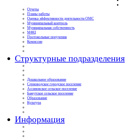
Отчеты
Планы работы
Оценка эффективности деятельности ОМС
Муниципальный контроль
Муниципальная собственность
МФЦ
Протокольные поручения
Комиссии
Структурные подразделения
Дошкольное образование
Серноводское городское поселение
Ассиновское сельское поселение
Бамутское сельское поселение
Образование
Культура
Информация