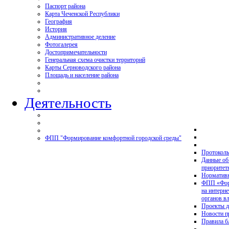
Паспорт района
Карта Чеченской Республики
География
История
Административное деление
Фотогалерея
Достопримечательности
Генеральная схема очистки территорий
Карты Серноводского района
Площадь и население района
Деятельность
ФПП "Формирование комфортной городской среды"
Протоколы
Данные об
приоритет
Нормативн
ФПП «Форм
на интерн
органов в
Проекты д
Новости 
Правила б