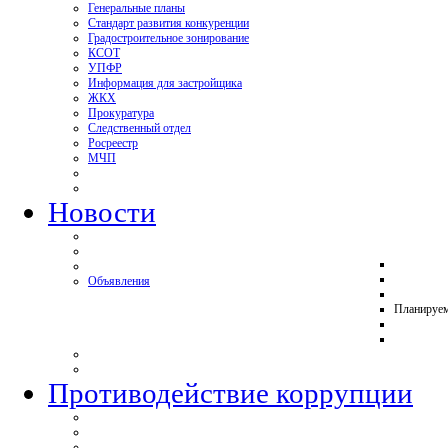
Генеральные планы
Стандарт развития конкуренции
Градостроительное зонирование
КСОТ
УПФР
Информация для застройщика
ЖКХ
Прокуратура
Следственный отдел
Росреестр
МЧП
Новости
Объявления
Планируе
Противодействие коррупции