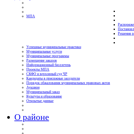
МПА
Распоряже
Постановл
Решения р
Успешные муниципальные практики
Муниципальные услуги
Муниципальные программы
Размещение заказов
Информационный бюллетень
Проекты МПА
СКФО и верховный суд ЧР
Кандидаты в присяжные заседатели
Порядок обжалования муниципальных правовых актов
Аукцион
Муниципальный заказ
Культура и образование
Открытые данные
О районе