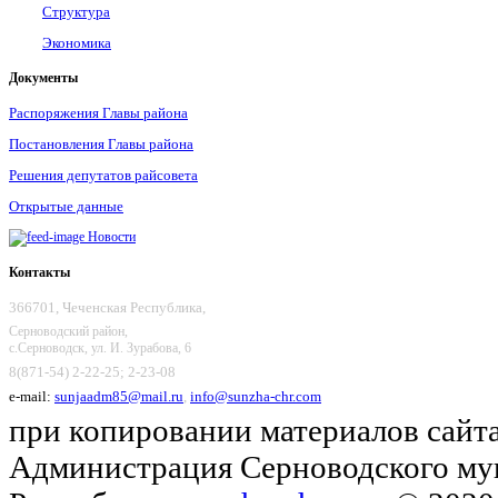
Структура
Экономика
Документы
Распоряжения Главы района
Постановления Главы района
Решения депутатов райсовета
Открытые данные
Новости
Контакты
366701, Чеченская Республика,
Серноводский район,
с.Серноводск, ул. И. Зурабова, 6
8(871-54) 2-22-25; 2-23-08
e-mail:
sunjaadm85@mail.ru
,
info@sunzha-chr.com
при копировании материалов сайта
Администрация Серноводского му