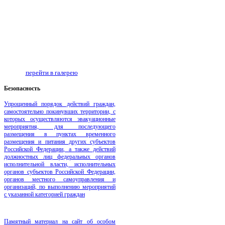
перейти в галерею
Безопаcность
Упрощенный порядок действий граждан,
самостоятельно покинувших территории, с
которых осуществляются эвакуационные
мероприятия, для последующего
размещения в пунктах временного
размещения и питания других субъектов
Российской Федерации, а также действий
должностных лиц федеральных органов
исполнительной власти, исполнительных
органов субъектов Российской Федерации,
органов местного самоуправления и
организаций, по выполнению мероприятий
с указанной категорией граждан
Памятный материал на сайт об особом