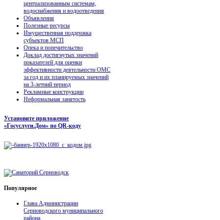
централизованным системам,
водоснабжения и водоотведения
Объявления
Полезные ресурсы
Имущественная поддержка
субъектов МСП
Опека и попечительство
Доклад достигнутых значений
показателей для оценки
эффективности деятельности ОМС
за год и их планируемых значений
на 3-летний период
Рекламные конструкции
Неформальная занятость
Установите приложение
«Госуслуги.Дом» по QR-коду
Популярное
Глава Администрации
Серноводского муниципального
района