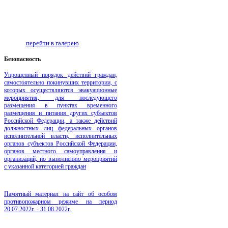
перейти в галерею
Безопаcность
Упрощенный порядок действий граждан,
самостоятельно покинувших территории, с
которых осуществляются эвакуационные
мероприятия, для последующего
размещения в пунктах временного
размещения и питания других субъектов
Российской Федерации, а также действий
должностных лиц федеральных органов
исполнительной власти, исполнительных
органов субъектов Российской Федерации,
органов местного самоуправления и
организаций, по выполнению мероприятий
с указанной категорией граждан
Памятный материал на сайт об особом
противопожарном режиме на период
20.07.2022г. - 31.08.2022г.