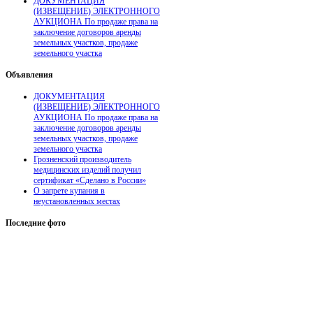
ДОКУМЕНТАЦИЯ
(ИЗВЕЩЕНИЕ) ЭЛЕКТРОННОГО
АУКЦИОНА По продаже права на
заключение договоров аренды
земельных участков, продаже
земельного участка
Объявления
ДОКУМЕНТАЦИЯ
(ИЗВЕЩЕНИЕ) ЭЛЕКТРОННОГО
АУКЦИОНА По продаже права на
заключение договоров аренды
земельных участков, продаже
земельного участка
Грозненский производитель
медицинских изделий получил
сертификат «Сделано в России»
О запрете купания в
неустановленных местах
Последние
фото