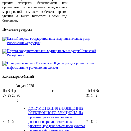
правил пожарной безопасности при
организации и проведении праздничных
мероприятий поможет избежать травм,
увечий, а также встретить Новый год
безопасно.
Полезные
ресурсы
Календарь
событий
Август
2026
Пн
Вт
Ср
Чт
Пт
Сб
Вс
27
28
29
30
31
1
2
6
ДОКУМЕНТАЦИЯ (ИЗВЕЩЕНИЕ)
ЭЛЕКТРОННОГО АУКЦИОНА По
продаже права на заключение
3
4
5
договоров аренды земельных
7
8
9
участков, продаже земельного участка
Грозненский производитель