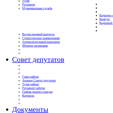
Устав
Регламент
Муниципальная служба
Кадровое 
Конкурс
Кадровый 
Ведомственный контроль
Стратегическое планирование
Антимонопольный комплаенс
Штатное расписание
Совет депутатов
Глава района
Аппарат Совета депутатов
Устав района
Регламент работы
График приема граждан
Контакты
Документы