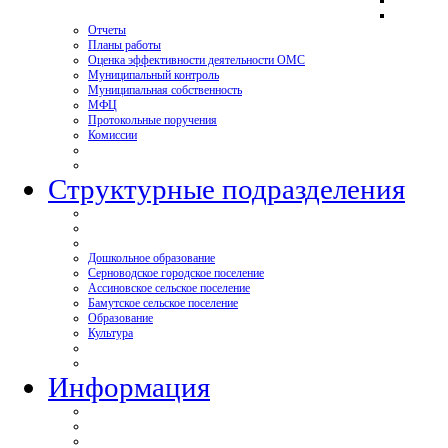
Отчеты
Планы работы
Оценка эффективности деятельности ОМС
Муниципальный контроль
Муниципальная собственность
МФЦ
Протокольные поручения
Комиссии
Структурные подразделения
Дошкольное образование
Серноводское городское поселение
Ассиновское сельское поселение
Бамутское сельское поселение
Образование
Культура
Информация