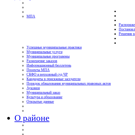
МПА
Распоряже
Постановл
Решения р
Успешные муниципальные практики
Муниципальные услуги
Муниципальные программы
Размещение заказов
Информационный бюллетень
Проекты МПА
СКФО и верховный суд ЧР
Кандидаты в присяжные заседатели
Порядок обжалования муниципальных правовых актов
Аукцион
Муниципальный заказ
Культура и образование
Открытые данные
О районе