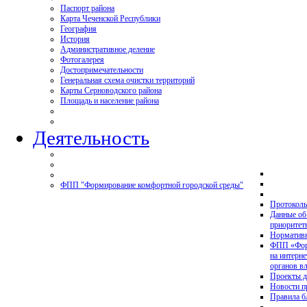
Паспорт района
Карта Чеченской Республики
География
История
Административное деление
Фотогалерея
Достопримечательности
Генеральная схема очистки территорий
Карты Серноводского района
Площадь и население района
Деятельность
ФПП "Формирование комфортной городской среды"
Протоколы
Данные об
приоритет
Нормативн
ФПП «Форм
на интерн
органов в
Проекты д
Новости 
Правила б