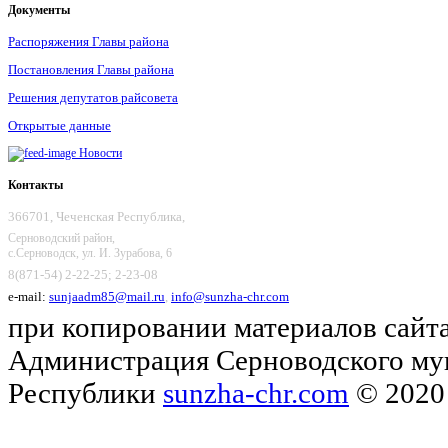
Документы
Распоряжения Главы района
Постановления Главы района
Решения депутатов райсовета
Открытые данные
Новости
Контакты
366701, Чеченская Республика,
Серноводский район,
с.Серноводск, ул. И. Зурабова, 6
8(871-54) 2-22-25; 2-23-08
e-mail:
sunjaadm85@mail.ru
,
info@sunzha-chr.com
при копировании материалов сайта
Администрация Серноводского му
Республики
sunzha-chr.com
© 2020