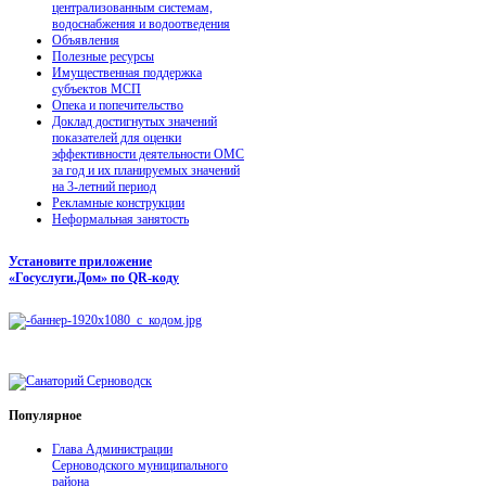
централизованным системам,
водоснабжения и водоотведения
Объявления
Полезные ресурсы
Имущественная поддержка
субъектов МСП
Опека и попечительство
Доклад достигнутых значений
показателей для оценки
эффективности деятельности ОМС
за год и их планируемых значений
на 3-летний период
Рекламные конструкции
Неформальная занятость
Установите приложение
«Госуслуги.Дом» по QR-коду
Популярное
Глава Администрации
Серноводского муниципального
района