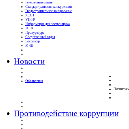
Генеральные планы
Стандарт развития конкуренции
Градостроительное зонирование
КСОТ
УПФР
Информация для застройщика
ЖКХ
Прокуратура
Следственный отдел
Росреестр
МЧП
Новости
Объявления
Планируе
Противодействие коррупции