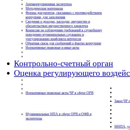
Антикоррупционная экспертиза
Методические материалы
Формы документов, связанных с противодействием
коррупции, для заполнения
Сведения о доходах, расходах, имуществе и
обязательствах имущественного характера
Комиссия по соблюдению требований к служебному
поведению муниципальных служащих и
урегулированию конфликта интересов
Обратная связь для сообщений о фактах коррупции
Нормативные правовые и иные акты
Контрольно-счетный орган
Оценка регулирующего воздейс
Нормативные правовые акты ЧР в сфере ОРВ
Закон ЧР 
Муниципальные НПА в сфере ОРВ и ОФВ и
экспертизы
МНПА, ус