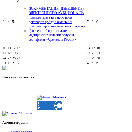
6
ДОКУМЕНТАЦИЯ (ИЗВЕЩЕНИЕ)
ЭЛЕКТРОННОГО АУКЦИОНА По
продаже права на заключение
3
4
5
договоров аренды земельных
7
8
9
участков, продаже земельного участка
Грозненский производитель
медицинских изделий получил
сертификат «Сделано в России»
10
11
12
13
14
15
16
17
18
19
20
21
22
23
24
25
26
27
28
29
30
31
1
2
3
4
5
6
Счетчик
посещений
Администрация
Руководство