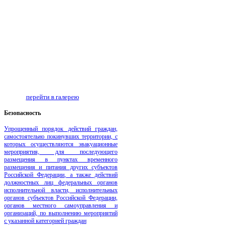
перейти в галерею
Безопаcность
Упрощенный порядок действий граждан,
самостоятельно покинувших территории, с
которых осуществляются эвакуационные
мероприятия, для последующего
размещения в пунктах временного
размещения и питания других субъектов
Российской Федерации, а также действий
должностных лиц федеральных органов
исполнительной власти, исполнительных
органов субъектов Российской Федерации,
органов местного самоуправления и
организаций, по выполнению мероприятий
с указанной категорией граждан