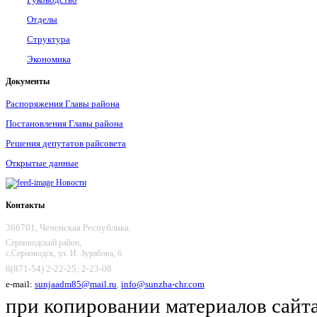
Отделы
Структура
Экономика
Документы
Распоряжения Главы района
Постановления Главы района
Решения депутатов райсовета
Открытые данные
Новости
Контакты
366701, Чеченская Республика,
Серноводский район,
с.Серноводск, ул. И. Зурабова, 6
8(871-54) 2-22-25; 2-23-08
e-mail:
sunjaadm85@mail.ru
,
info@sunzha-chr.com
при копировании материалов сайта