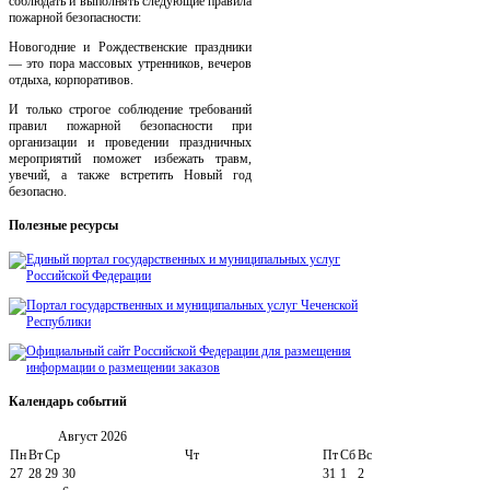
соблюдать и выполнять следующие правила
пожарной безопасности:
Новогодние и Рождественские праздники
— это пора массовых утренников, вечеров
отдыха, корпоративов.
И только строгое соблюдение требований
правил пожарной безопасности при
организации и проведении праздничных
мероприятий поможет избежать травм,
увечий, а также встретить Новый год
безопасно.
Полезные
ресурсы
Календарь
событий
Август
2026
Пн
Вт
Ср
Чт
Пт
Сб
Вс
27
28
29
30
31
1
2