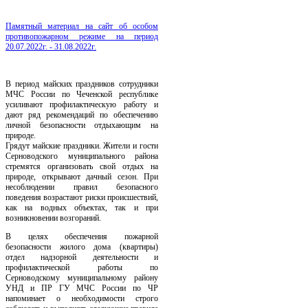
Памятный материал на сайт об особом
противопожарном режиме на период
20.07.2022г. - 31.08.2022г.
В период майских праздников сотрудники
МЧС России по Чеченской республике
усиливают профилактическую работу и
дают ряд рекомендаций по обеспечению
личной безопасности отдыхающим на
природе.
Грядут майские праздники. Жители и гости
Серноводского муниципального района
стремятся организовать свой отдых на
природе, открывают дачный сезон. При
несоблюдении правил безопасного
поведения возрастают риски происшествий,
как на водных объектах, так и при
возникновении возгораний.
В целях обеспечения пожарной
безопасности жилого дома (квартиры)
отдел надзорной деятельности и
профилактической работы по
Серноводскому муниципальному району
УНД и ПР ГУ МЧС России по ЧР
напоминает о необходимости строго