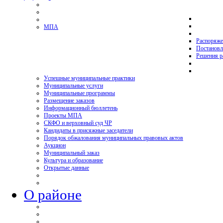
МПА
Распоряже
Постановл
Решения р
Успешные муниципальные практики
Муниципальные услуги
Муниципальные программы
Размещение заказов
Информационный бюллетень
Проекты МПА
СКФО и верховный суд ЧР
Кандидаты в присяжные заседатели
Порядок обжалования муниципальных правовых актов
Аукцион
Муниципальный заказ
Культура и образование
Открытые данные
О районе