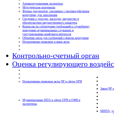
Антикоррупционная экспертиза
Методические материалы
Формы документов, связанных с противодействием
коррупции, для заполнения
Сведения о доходах, расходах, имуществе и
обязательствах имущественного характера
Комиссия по соблюдению требований к служебному
поведению муниципальных служащих и
урегулированию конфликта интересов
Обратная связь для сообщений о фактах коррупции
Нормативные правовые и иные акты
Контрольно-счетный орган
Оценка регулирующего воздейс
Нормативные правовые акты ЧР в сфере ОРВ
Закон ЧР 
Муниципальные НПА в сфере ОРВ и ОФВ и
экспертизы
МНПА, ус