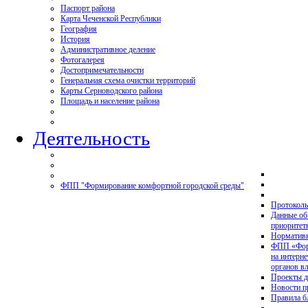
Паспорт района
Карта Чеченской Республики
География
История
Административное деление
Фотогалерея
Достопримечательности
Генеральная схема очистки территорий
Карты Серноводского района
Площадь и население района
Деятельность
ФПП "Формирование комфортной городской среды"
Протоколы
Данные об
приоритет
Нормативн
ФПП «Форм
на интерн
органов в
Проекты д
Новости 
Правила б