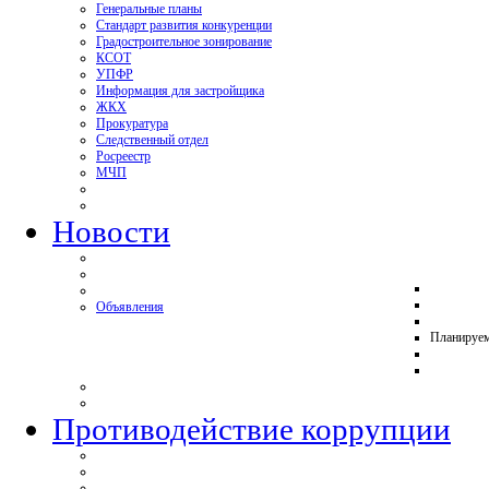
Генеральные планы
Стандарт развития конкуренции
Градостроительное зонирование
КСОТ
УПФР
Информация для застройщика
ЖКХ
Прокуратура
Следственный отдел
Росреестр
МЧП
Новости
Объявления
Планируе
Противодействие коррупции