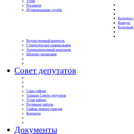
Устав
Регламент
Муниципальная служба
Кадровое 
Конкурс
Кадровый 
Ведомственный контроль
Стратегическое планирование
Антимонопольный комплаенс
Штатное расписание
Совет депутатов
Глава района
Аппарат Совета депутатов
Устав района
Регламент работы
График приема граждан
Контакты
Документы