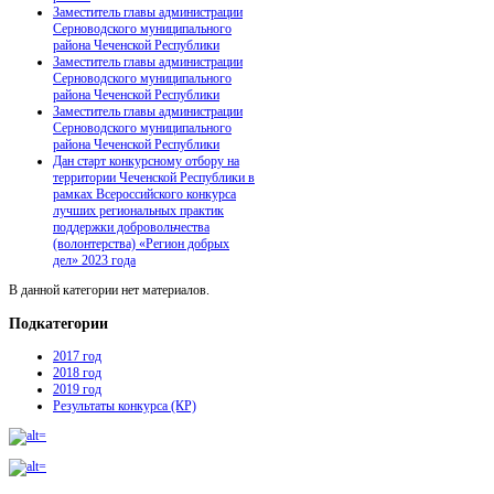
Заместитель главы администрации
Серноводского муниципального
района Чеченской Республики
Заместитель главы администрации
Серноводского муниципального
района Чеченской Республики
Заместитель главы администрации
Серноводского муниципального
района Чеченской Республики
Дан старт конкурсному отбору на
территории Чеченской Республики в
рамках Всероссийского конкурса
лучших региональных практик
поддержки добровольчества
(волонтерства) «Регион добрых
дел» 2023 года
В данной категории нет материалов.
Подкатегории
2017 год
2018 год
2019 год
Результаты конкурса (КР)