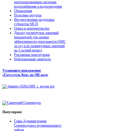
централизованным системам,
водоснабжения и водоотведения
Объявления
Полезные ресурсы
Имущественная поддержка
субъектов МСП
Опека и попечительство
Доклад достигнутых значений
показателей для оценки
эффективности деятельности ОМС
за год и их планируемых значений
на 3-летний период
Рекламные конструкции
Неформальная занятость
Установите приложение
«Госуслуги.Дом» по QR-коду
Популярное
Глава Администрации
Серноводского муниципального
района