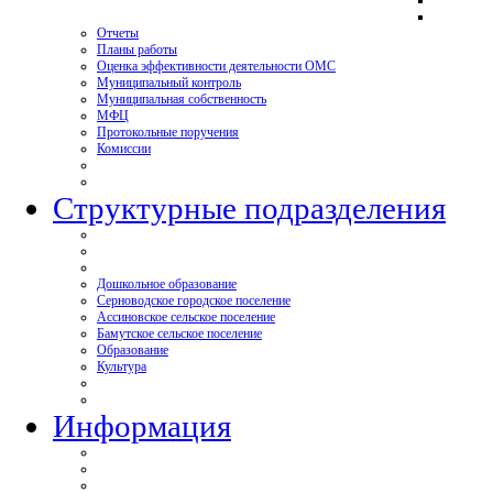
Отчеты
Планы работы
Оценка эффективности деятельности ОМС
Муниципальный контроль
Муниципальная собственность
МФЦ
Протокольные поручения
Комиссии
Структурные подразделения
Дошкольное образование
Серноводское городское поселение
Ассиновское сельское поселение
Бамутское сельское поселение
Образование
Культура
Информация