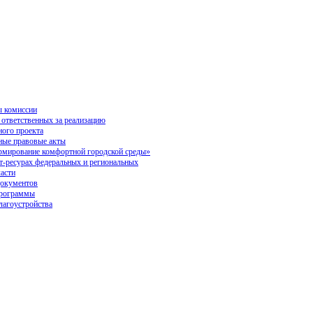
 комиссии
 ответственных за реализацию
ного проекта
ые правовые акты
ирование комфортной городской среды»
ет-ресурах федеральных и региональных
ласти
окументов
программы
лагоустройства