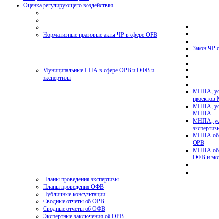
Оценка регулирующего воздействия
Нормативные правовые акты ЧР в сфере ОРВ
Закон ЧР 
Муниципальные НПА в сфере ОРВ и ОФВ и
экспертизы
МНПА, ус
проектов
МНПА, ус
МНПА
МНПА, ус
эксперти
МНПА об у
ОРВ
МНПА об у
ОФВ и экс
Планы проведения экспертизы
Планы проведения ОФВ
Публичные консультации
Сводные отчеты об ОРВ
Сводные отчеты об ОФВ
Экспертные заключения об ОРВ