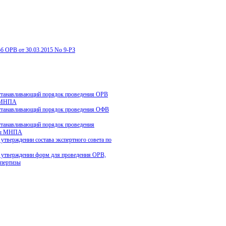
об ОРВ от 30.03.2015 No 9-РЗ
танавливающий порядок проведения ОРВ
 МНПА
танавливающий порядок проведения ОФВ
танавливающий порядок проведения
зы МНПА
тверждении состава экспертного совета по
тверждении форм для проведения ОРВ,
пертизы