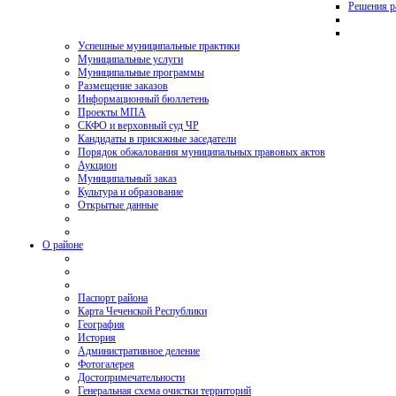
Решения р
Успешные муниципальные практики
Муниципальные услуги
Муниципальные программы
Размещение заказов
Информационный бюллетень
Проекты МПА
СКФО и верховный суд ЧР
Кандидаты в присяжные заседатели
Порядок обжалования муниципальных правовых актов
Аукцион
Муниципальный заказ
Культура и образование
Открытые данные
О районе
Паспорт района
Карта Чеченской Республики
География
История
Административное деление
Фотогалерея
Достопримечательности
Генеральная схема очистки территорий