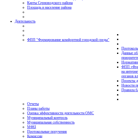
Карты Серноводского района
Площадь и население района
Деятельность
ФПП "Формирование комфортной городской среды"
Протоколы
Данные об
приоритет
Нормативн
ФПП «Форм
на интерн
органов в
Проекты д
Новости 
Правила б
Отчеты
Планы работы
Оценка эффективности деятельности ОМС
Муниципальный контроль
Муниципальная собственность
МФЦ
Протокольные поручения
Комиссии