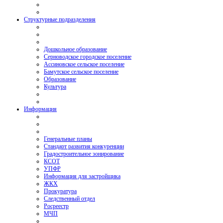
Структурные подразделения
Дошкольное образование
Серноводское городское поселение
Ассиновское сельское поселение
Бамутское сельское поселение
Образование
Культура
Информация
Генеральные планы
Стандарт развития конкуренции
Градостроительное зонирование
КСОТ
УПФР
Информация для застройщика
ЖКХ
Прокуратура
Следственный отдел
Росреестр
МЧП