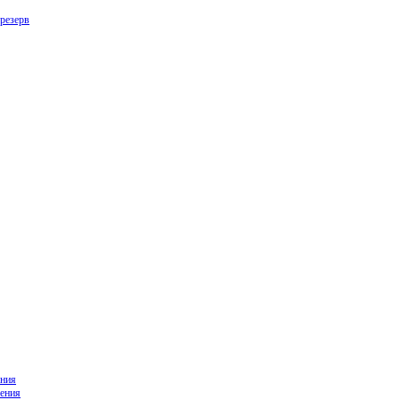
резерв
ния
ения