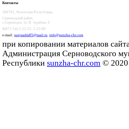
Контакты
366701, Чеченская Республика,
Серноводский район,
с.Серноводск, ул. И. Зурабова, 6
8(871-54) 2-22-25; 2-23-08
e-mail:
sunjaadm85@mail.ru
,
info@sunzha-chr.com
при копировании материалов сайта
Администрация Серноводского му
Республики
sunzha-chr.com
© 2020