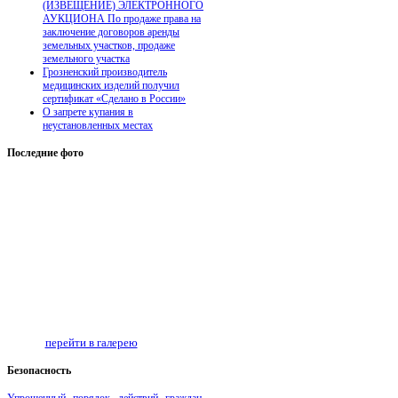
(ИЗВЕЩЕНИЕ) ЭЛЕКТРОННОГО
АУКЦИОНА По продаже права на
заключение договоров аренды
земельных участков, продаже
земельного участка
Грозненский производитель
медицинских изделий получил
сертификат «Сделано в России»
О запрете купания в
неустановленных местах
Последние
фото
перейти в галерею
Безопаcность
Упрощенный порядок действий граждан,