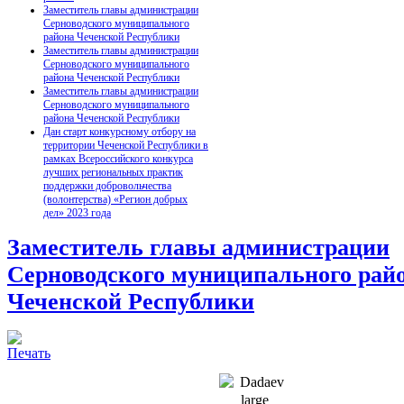
Заместитель главы администрации
Серноводского муниципального
района Чеченской Республики
Заместитель главы администрации
Серноводского муниципального
района Чеченской Республики
Заместитель главы администрации
Серноводского муниципального
района Чеченской Республики
Дан старт конкурсному отбору на
территории Чеченской Республики в
рамках Всероссийского конкурса
лучших региональных практик
поддержки добровольчества
(волонтерства) «Регион добрых
дел» 2023 года
Заместитель главы администрации
Серноводского муниципального рай
Чеченской Республики