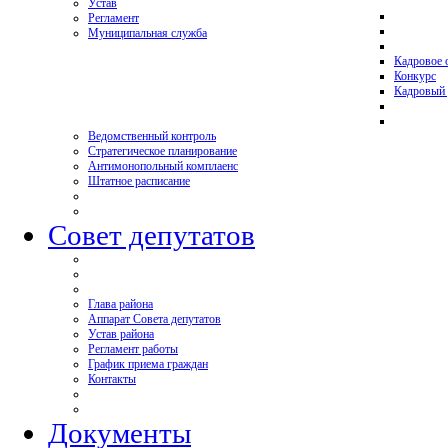
Устав
Регламент
Муниципальная служба
Кадровое 
Конкурс
Кадровый 
Ведомственный контроль
Стратегическое планирование
Антимонопольный комплаенс
Штатное расписание
Совет депутатов
Глава района
Аппарат Совета депутатов
Устав района
Регламент работы
График приема граждан
Контакты
Документы