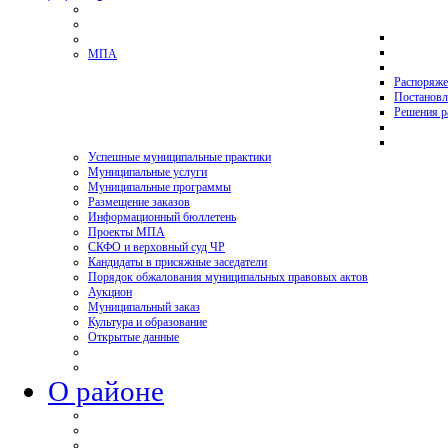
МПА
Распоряже
Постановл
Решения р
Успешные муниципальные практики
Муниципальные услуги
Муниципальные программы
Размещение заказов
Информационный бюллетень
Проекты МПА
СКФО и верховный суд ЧР
Кандидаты в присяжные заседатели
Порядок обжалования муниципальных правовых актов
Аукцион
Муниципальный заказ
Культура и образование
Открытые данные
О районе