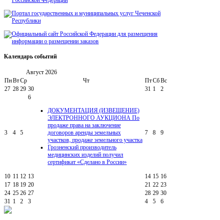
Календарь
событий
Август
2026
Пн
Вт
Ср
Чт
Пт
Сб
Вс
27
28
29
30
31
1
2
6
ДОКУМЕНТАЦИЯ (ИЗВЕЩЕНИЕ)
ЭЛЕКТРОННОГО АУКЦИОНА По
продаже права на заключение
3
4
5
договоров аренды земельных
7
8
9
участков, продаже земельного участка
Грозненский производитель
медицинских изделий получил
сертификат «Сделано в России»
10
11
12
13
14
15
16
17
18
19
20
21
22
23
24
25
26
27
28
29
30
31
1
2
3
4
5
6