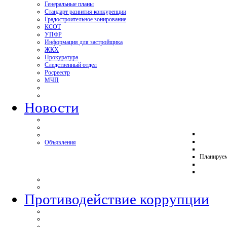
Генеральные планы
Стандарт развития конкуренции
Градостроительное зонирование
КСОТ
УПФР
Информация для застройщика
ЖКХ
Прокуратура
Следственный отдел
Росреестр
МЧП
Новости
Объявления
Планируе
Противодействие коррупции