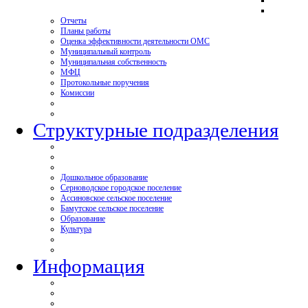
Отчеты
Планы работы
Оценка эффективности деятельности ОМС
Муниципальный контроль
Муниципальная собственность
МФЦ
Протокольные поручения
Комиссии
Структурные подразделения
Дошкольное образование
Серноводское городское поселение
Ассиновское сельское поселение
Бамутское сельское поселение
Образование
Культура
Информация