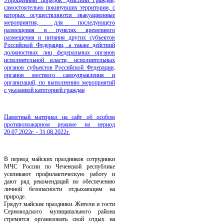
самостоятельно покинувших территории, с
которых осуществляются эвакуационные
мероприятия, для последующего
размещения в пунктах временного
размещения и питания других субъектов
Российской Федерации, а также действий
должностных лиц федеральных органов
исполнительной власти, исполнительных
органов субъектов Российской Федерации,
органов местного самоуправления и
организаций, по выполнению мероприятий
с указанной категорией граждан
Памятный материал на сайт об особом
противопожарном режиме на период
20.07.2022г. - 31.08.2022г.
В период майских праздников сотрудники
МЧС России по Чеченской республике
усиливают профилактическую работу и
дают ряд рекомендаций по обеспечению
личной безопасности отдыхающим на
природе.
Грядут майские праздники. Жители и гости
Серноводского муниципального района
стремятся организовать свой отдых на