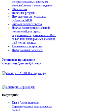
централизованным системам,
водоснабжения и водоотведения
Объявления
Полезные ресурсы
Имущественная поддержка
субъектов МСП
Опека и попечительство
Доклад достигнутых значений
показателей для оценки
эффективности деятельности ОМС
за год и их планируемых значений
на 3-летний период
Рекламные конструкции
Неформальная занятость
Установите приложение
«Госуслуги.Дом» по QR-коду
Популярное
Глава Администрации
Серноводского муниципального
района