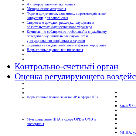
Антикоррупционная экспертиза
Методические материалы
Формы документов, связанных с противодействием
коррупции, для заполнения
Сведения о доходах, расходах, имуществе и
обязательствах имущественного характера
Комиссия по соблюдению требований к служебному
поведению муниципальных служащих и
урегулированию конфликта интересов
Обратная связь для сообщений о фактах коррупции
Нормативные правовые и иные акты
Контрольно-счетный орган
Оценка регулирующего воздейс
Нормативные правовые акты ЧР в сфере ОРВ
Закон ЧР 
Муниципальные НПА в сфере ОРВ и ОФВ и
экспертизы
МНПА, ус