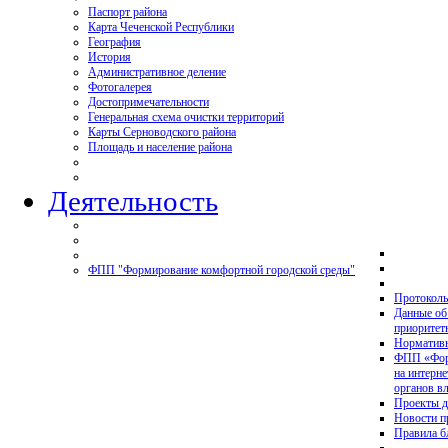
Паспорт района
Карта Чеченской Республики
География
История
Административное деление
Фотогалерея
Достопримечательности
Генеральная схема очистки территорий
Карты Серноводского района
Площадь и население района
Деятельность
ФПП "Формирование комфортной городской среды"
Протоколы
Данные об
приоритет
Нормативн
ФПП «Форм
на интерн
органов в
Проекты д
Новости 
Правила б