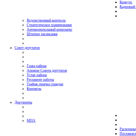
Конкурс
Кадровый 
Ведомственный контроль
Стратегическое планирование
Антимонопольный комплаенс
Штатное расписание
Совет депутатов
Глава района
Аппарат Совета депутатов
Устав района
Регламент работы
График приема граждан
Контакты
Документы
МПА
Распоряже
Постановл