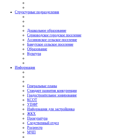
Структурные подразделения
Дошкольное образование
Серноводское городское поселение
Ассиновское сельское поселение
Бамутское сельское поселение
Образование
Культура
Информация
Генеральные планы
Стандарт развития конкуренции
Градостроительное зонирование
КСОТ
УПФР
Информация для застройщика
ЖКХ
Прокуратура
Следственный отдел
Росреестр
МЧП