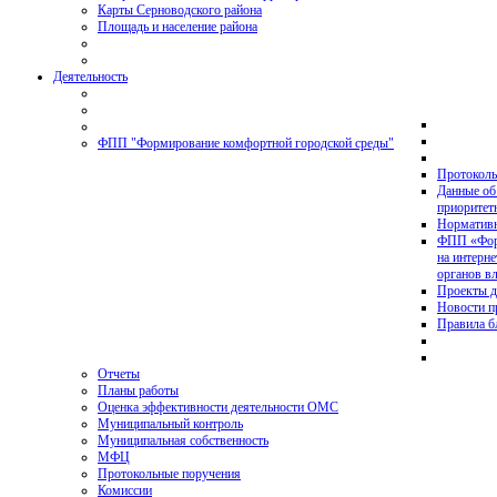
Карты Серноводского района
Площадь и население района
Деятельность
ФПП "Формирование комфортной городской среды"
Протоколы
Данные об
приоритет
Нормативн
ФПП «Форм
на интерн
органов в
Проекты д
Новости 
Правила б
Отчеты
Планы работы
Оценка эффективности деятельности ОМС
Муниципальный контроль
Муниципальная собственность
МФЦ
Протокольные поручения
Комиссии