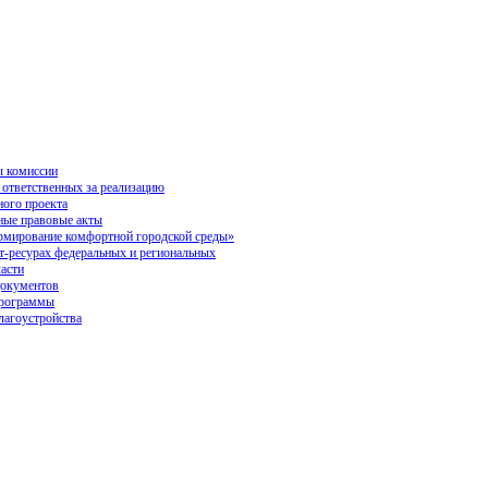
 комиссии
 ответственных за реализацию
ного проекта
ые правовые акты
ирование комфортной городской среды»
ет-ресурах федеральных и региональных
ласти
окументов
программы
лагоустройства