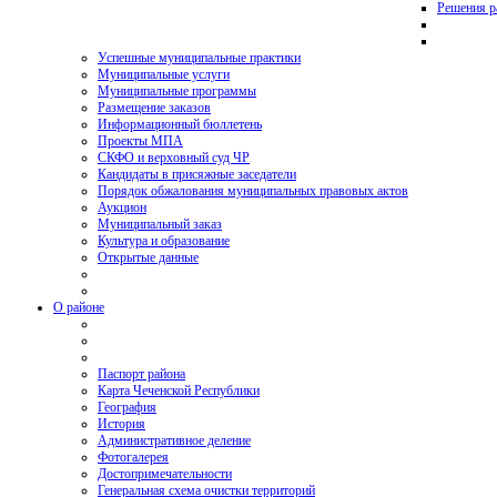
Решения р
Успешные муниципальные практики
Муниципальные услуги
Муниципальные программы
Размещение заказов
Информационный бюллетень
Проекты МПА
СКФО и верховный суд ЧР
Кандидаты в присяжные заседатели
Порядок обжалования муниципальных правовых актов
Аукцион
Муниципальный заказ
Культура и образование
Открытые данные
О районе
Паспорт района
Карта Чеченской Республики
География
История
Административное деление
Фотогалерея
Достопримечательности
Генеральная схема очистки территорий