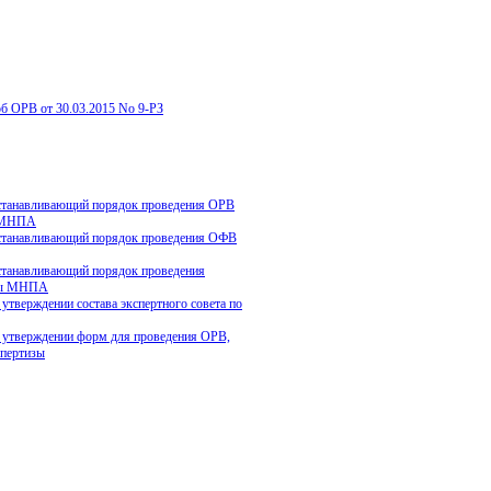
об ОРВ от 30.03.2015 No 9-РЗ
танавливающий порядок проведения ОРВ
 МНПА
танавливающий порядок проведения ОФВ
танавливающий порядок проведения
зы МНПА
тверждении состава экспертного совета по
тверждении форм для проведения ОРВ,
пертизы