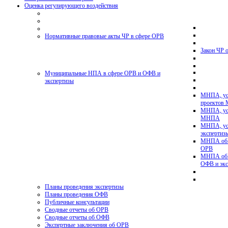
Оценка регулирующего воздействия
Нормативные правовые акты ЧР в сфере ОРВ
Закон ЧР 
Муниципальные НПА в сфере ОРВ и ОФВ и
экспертизы
МНПА, ус
проектов
МНПА, ус
МНПА
МНПА, ус
эксперти
МНПА об у
ОРВ
МНПА об у
ОФВ и экс
Планы проведения экспертизы
Планы проведения ОФВ
Публичные консультации
Сводные отчеты об ОРВ
Сводные отчеты об ОФВ
Экспертные заключения об ОРВ