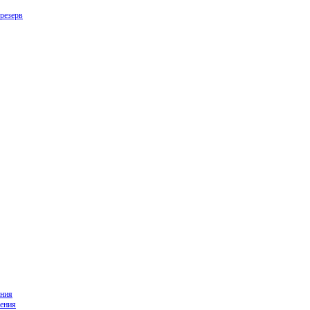
резерв
ния
ения