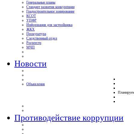
Генеральные планы
Стандарт развития конкуренции
Градостроительное зонирование
КСОТ
УПФР
Информация для застройщика
ЖКХ
Прокуратура
Следственный отдел
Росреестр
МЧП
Новости
Объявления
Планируе
Противодействие коррупции