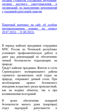
органов субъектов Российской Федерации,
органов местного самоуправления и
организаций, по выполнению мероприятий
с указанной категорией граждан
Памятный материал на сайт об особом
противопожарном режиме на период
20.07.2022г. - 31.08.2022г.
В период майских праздников сотрудники
МЧС России по Чеченской республике
усиливают профилактическую работу и
дают ряд рекомендаций по обеспечению
личной безопасности отдыхающим на
природе.
Грядут майские праздники. Жители и гости
Серноводского муниципального района
стремятся организовать свой отдых на
природе, открывают дачный сезон. При
несоблюдении правил безопасного
поведения возрастают риски происшествий,
как на водных объектах, так и при
возникновении возгораний.
В целях обеспечения пожарной
безопасности жилого дома (квартиры)
отдел надзорной деятельности и