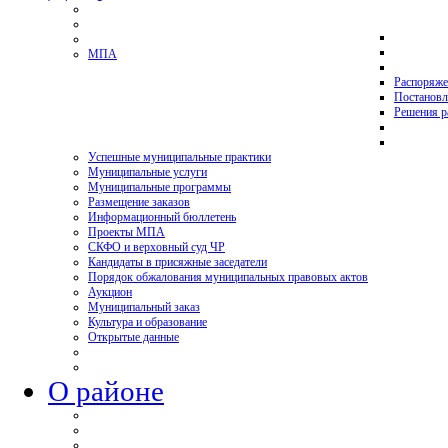
МПА
Распоряже
Постановл
Решения р
Успешные муниципальные практики
Муниципальные услуги
Муниципальные программы
Размещение заказов
Информационный бюллетень
Проекты МПА
СКФО и верховный суд ЧР
Кандидаты в присяжные заседатели
Порядок обжалования муниципальных правовых актов
Аукцион
Муниципальный заказ
Культура и образование
Открытые данные
О районе