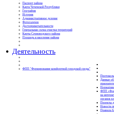
Паспорт района
Карта Чеченской Республики
География
История
Административное деление
Фотогалерея
Достопримечательности
Генеральная схема очистки территорий
Карты Серноводского района
Площадь и население района
Деятельность
ФПП "Формирование комфортной городской среды"
Протоколы
Данные об
приоритет
Нормативн
ФПП «Форм
на интерн
органов в
Проекты д
Новости 
Правила б