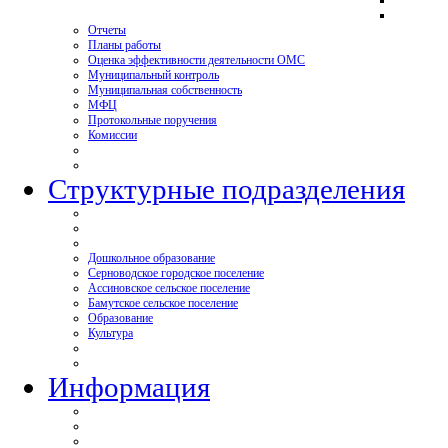
Отчеты
Планы работы
Оценка эффективности деятельности ОМС
Муниципальный контроль
Муниципальная собственность
МФЦ
Протокольные поручения
Комиссии
Структурные подразделения
Дошкольное образование
Серноводское городское поселение
Ассиновское сельское поселение
Бамутское сельское поселение
Образование
Культура
Информация