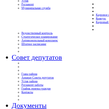
Устав
Регламент
Муниципальная служба
Кадровое 
Конкурс
Кадровый 
Ведомственный контроль
Стратегическое планирование
Антимонопольный комплаенс
Штатное расписание
Совет депутатов
Глава района
Аппарат Совета депутатов
Устав района
Регламент работы
График приема граждан
Контакты
Документы