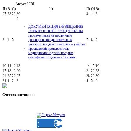
Август
2026
Пн
Вт
Ср
Чт
Пт
Сб
Вс
27
28
29
30
31
1
2
6
ДОКУМЕНТАЦИЯ (ИЗВЕЩЕНИЕ)
ЭЛЕКТРОННОГО АУКЦИОНА По
продаже права на заключение
3
4
5
договоров аренды земельных
7
8
9
участков, продаже земельного участка
Грозненский производитель
медицинских изделий получил
сертификат «Сделано в России»
10
11
12
13
14
15
16
17
18
19
20
21
22
23
24
25
26
27
28
29
30
31
1
2
3
4
5
6
Счетчик
посещений