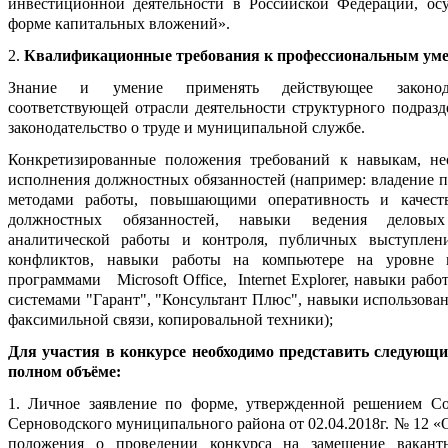
инвестиционной деятельности в Российской Федерации, ос
форме капитальных вложений».
2.
Квалификационные требования к профессиональным ум
Знание и умение применять действующее законод
соответствующей отрасли деятельности структурного подразд
законодательство о труде и муниципальной службе.
Конкретизированные положения требований к навыкам, н
исполнения должностных обязанностей (например: владение 
методами работы, повышающими оперативность и качест
должностных обязанностей, навыки ведения деловых
аналитической работы и контроля, публичных выступлен
конфликтов, навыки работы на компьютере на уровне п
программами Microsoft Office, Internet Explorer, навыки раб
системами "Гарант", "Консультант Плюс", навыки использова
факсимильной связи, копировальной техники);
Для участия в конкурсе необходимо представить следующ
полном объёме:
1. Личное заявление по форме, утвержденной решением Со
Серноводского муниципального района от 02.04.2018г. № 12 
положения о проведении конкурса на замещение вакант