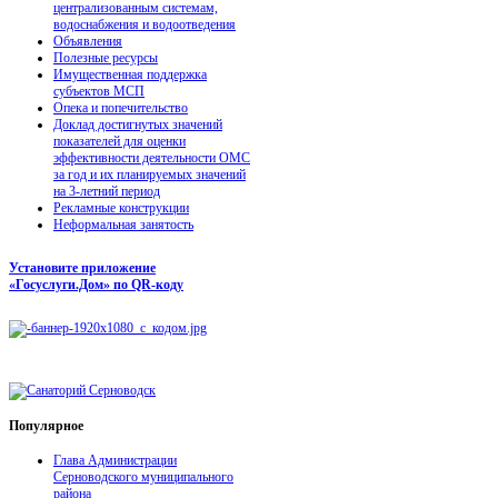
централизованным системам,
водоснабжения и водоотведения
Объявления
Полезные ресурсы
Имущественная поддержка
субъектов МСП
Опека и попечительство
Доклад достигнутых значений
показателей для оценки
эффективности деятельности ОМС
за год и их планируемых значений
на 3-летний период
Рекламные конструкции
Неформальная занятость
Установите приложение
«Госуслуги.Дом» по QR-коду
Популярное
Глава Администрации
Серноводского муниципального
района