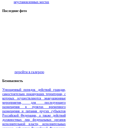
неустановленных местах
Последние
фото
перейти в галерею
Безопаcность
Упрощенный порядок действий граждан,
самостоятельно покинувших территории, с
которых осуществляются эвакуационные
мероприятия, для последующего
размещения в пунктах временного
размещения и питания других субъектов
Российской Федерации, а также действий
должностных лиц федеральных органов
исполнительной власти, исполнительных