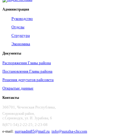
Администрация
Руководство
Отделы
Структура
Экономика
Документы
Распоряжения Главы района
Постановления Главы района
Решения депутатов райсовета
Открытые данные
Контакты
366701, Чеченская Республика,
Серноводский район,
с.Серноводск, ул. И. Зурабова, 6
8(871-54) 2-22-25; 2-23-08
e-mail:
sunjaadm85@mail.ru
,
info@sunzha-chr.com