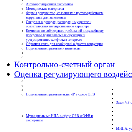
Антикоррупционная экспертиза
Методические материалы
Формы документов, связанных с противодействием
коррупции, для заполнения
Сведения о доходах, расходах, имуществе и
обязательствах имущественного характера
Комиссия по соблюдению требований к служебному
поведению муниципальных служащих и
урегулированию конфликта интересов
Обратная связь для сообщений о фактах коррупции
Нормативные правовые и иные акты
Контрольно-счетный орган
Оценка регулирующего воздейс
Нормативные правовые акты ЧР в сфере ОРВ
Закон ЧР 
Муниципальные НПА в сфере ОРВ и ОФВ и
экспертизы
МНПА, ус