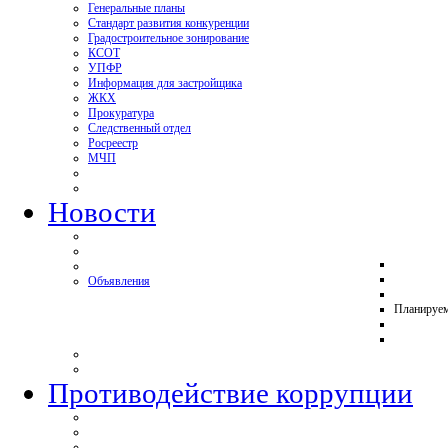
Генеральные планы
Стандарт развития конкуренции
Градостроительное зонирование
КСОТ
УПФР
Информация для застройщика
ЖКХ
Прокуратура
Следственный отдел
Росреестр
МЧП
Новости
Объявления
Планируе
Противодействие коррупции