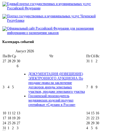
Календарь
событий
Август
2026
Пн
Вт
Ср
Чт
Пт
Сб
Вс
27
28
29
30
31
1
2
6
ДОКУМЕНТАЦИЯ (ИЗВЕЩЕНИЕ)
ЭЛЕКТРОННОГО АУКЦИОНА По
продаже права на заключение
3
4
5
договоров аренды земельных
7
8
9
участков, продаже земельного участка
Грозненский производитель
медицинских изделий получил
сертификат «Сделано в России»
10
11
12
13
14
15
16
17
18
19
20
21
22
23
24
25
26
27
28
29
30
31
1
2
3
4
5
6