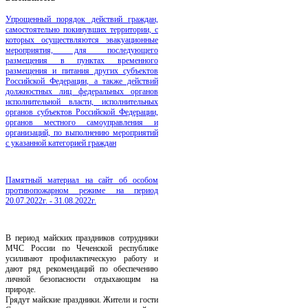
Упрощенный порядок действий граждан,
самостоятельно покинувших территории, с
которых осуществляются эвакуационные
мероприятия, для последующего
размещения в пунктах временного
размещения и питания других субъектов
Российской Федерации, а также действий
должностных лиц федеральных органов
исполнительной власти, исполнительных
органов субъектов Российской Федерации,
органов местного самоуправления и
организаций, по выполнению мероприятий
с указанной категорией граждан
Памятный материал на сайт об особом
противопожарном режиме на период
20.07.2022г. - 31.08.2022г.
В период майских праздников сотрудники
МЧС России по Чеченской республике
усиливают профилактическую работу и
дают ряд рекомендаций по обеспечению
личной безопасности отдыхающим на
природе.
Грядут майские праздники. Жители и гости