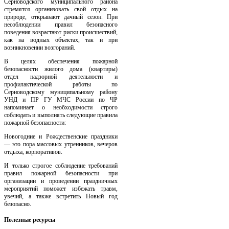
Серноводского муниципального района
стремятся организовать свой отдых на
природе, открывают дачный сезон. При
несоблюдении правил безопасного
поведения возрастают риски происшествий,
как на водных объектах, так и при
возникновении возгораний.
В целях обеспечения пожарной
безопасности жилого дома (квартиры)
отдел надзорной деятельности и
профилактической работы по
Серноводскому муниципальному району
УНД и ПР ГУ МЧС России по ЧР
напоминает о необходимости строго
соблюдать и выполнять следующие правила
пожарной безопасности:
Новогодние и Рождественские праздники
— это пора массовых утренников, вечеров
отдыха, корпоративов.
И только строгое соблюдение требований
правил пожарной безопасности при
организации и проведении праздничных
мероприятий поможет избежать травм,
увечий, а также встретить Новый год
безопасно.
Полезные
ресурсы