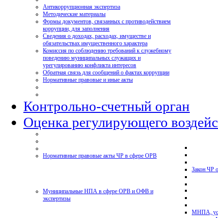
Антикоррупционная экспертиза
Методические материалы
Формы документов, связанных с противодействием
коррупции, для заполнения
Сведения о доходах, расходах, имуществе и
обязательствах имущественного характера
Комиссия по соблюдению требований к служебному
поведению муниципальных служащих и
урегулированию конфликта интересов
Обратная связь для сообщений о фактах коррупции
Нормативные правовые и иные акты
Контрольно-счетный орган
Оценка регулирующего воздейс
Нормативные правовые акты ЧР в сфере ОРВ
Закон ЧР 
Муниципальные НПА в сфере ОРВ и ОФВ и
экспертизы
МНПА, ус