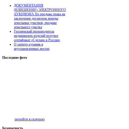
ДОКУМЕНТАЦИЯ
(ИЗВЕЩЕНИЕ) ЭЛЕКТРОННОГО
АУКЦИОНА По продаже права на
заключение договоров аренды
земельных участков, продаже
земельного участка
Грозненский производитель
медицинских изделий получил
сертификат «Сделано в России»
О запрете купания в
неустановленных местах
Последние
фото
перейти в галерею
Безопаcность