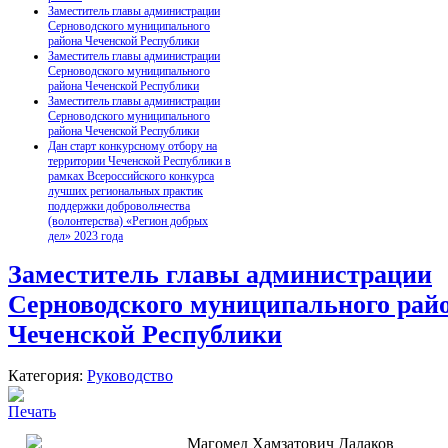
Заместитель главы администрации
Серноводского муниципального
района Чеченской Республики
Заместитель главы администрации
Серноводского муниципального
района Чеченской Республики
Заместитель главы администрации
Серноводского муниципального
района Чеченской Республики
Дан старт конкурсному отбору на
территории Чеченской Республики в
рамках Всероссийского конкурса
лучших региональных практик
поддержки добровольчества
(волонтерства) «Регион добрых
дел» 2023 года
Заместитель главы администрации
Серноводского муниципального рай
Чеченской Республики
Категория:
Руководство