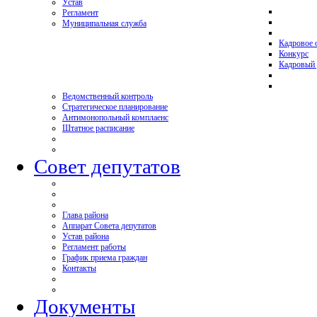
Устав
Регламент
Муниципальная служба
Кадровое 
Конкурс
Кадровый 
Ведомственный контроль
Стратегическое планирование
Антимонопольный комплаенс
Штатное расписание
Совет депутатов
Глава района
Аппарат Совета депутатов
Устав района
Регламент работы
График приема граждан
Контакты
Документы