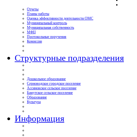
Отчеты
Планы работы
Оценка эффективности деятельности ОМС
Муниципальный контроль
Муниципальная собственность
МФЦ
Протокольные поручения
Комиссии
Структурные подразделения
Дошкольное образование
Серноводское городское поселение
Ассиновское сельское поселение
Бамутское сельское поселение
Образование
Культура
Информация