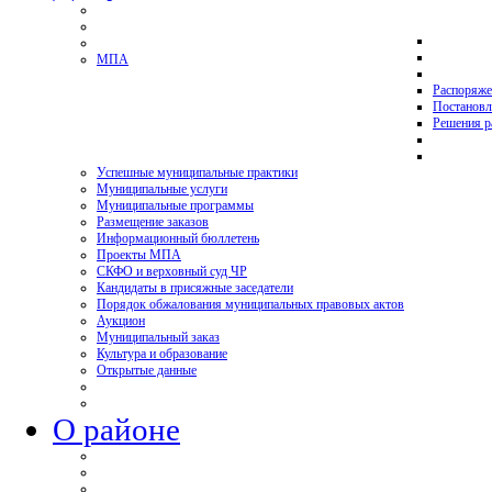
МПА
Распоряже
Постановл
Решения р
Успешные муниципальные практики
Муниципальные услуги
Муниципальные программы
Размещение заказов
Информационный бюллетень
Проекты МПА
СКФО и верховный суд ЧР
Кандидаты в присяжные заседатели
Порядок обжалования муниципальных правовых актов
Аукцион
Муниципальный заказ
Культура и образование
Открытые данные
О районе