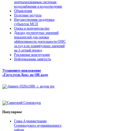
централизованным системам,
водоснабжения и водоотведения
Объявления
Полезные ресурсы
Имущественная поддержка
субъектов МСП
Опека и попечительство
Доклад достигнутых значений
показателей для оценки
эффективности деятельности ОМС
за год и их планируемых значений
на 3-летний период
Рекламные конструкции
Неформальная занятость
Установите приложение
«Госуслуги.Дом» по QR-коду
Популярное
Глава Администрации
Серноводского муниципального
района