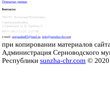
Открытые данные
Контакты
366701, Чеченская Республика,
Серноводский район,
с.Серноводск, ул. И. Зурабова, 6
8(871-54) 2-22-25; 2-23-08
e-mail:
sunjaadm85@mail.ru
,
info@sunzha-chr.com
при копировании материалов сайта
Администрация Серноводского му
Республики
sunzha-chr.com
© 2020