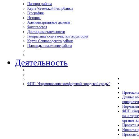
Паспорт района
Карта Чеченской Республики
География
История
Административное деление
Фотогалерея
Достопримечательности
Генеральная схема очистки территорий
Карты Серноводского района
Площадь и население района
Деятельность
ФПП "Формирование комфортной городской среды"
Протоколы
Данные об
приоритет
Нормативн
ФПП «Форм
на интерн
органов в
Проекты д
Новости 
Правила б